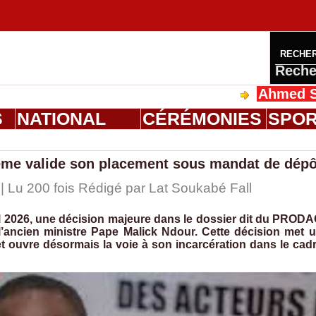
RECHE
Reche
Ahmed Saloum Die
S
NATIONAL
CÉRÉMONIES
SPO
ême valide son placement sous mandat de dépô
 | Lu 200 fois Rédigé par Lat Soukabé Fall
l 2026, une décision majeure dans le dossier dit du PROD
l’ancien ministre Pape Malick Ndour. Cette décision met 
et ouvre désormais la voie à son incarcération dans le cad