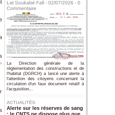
t
Lat Soukabé Fall - 02/07/2026 -
0
Commentaire
e
a
s
,
La Direction générale de la
réglementation des constructions et de
l'habitat (DGRCH) a lancé une alerte à
l'attention des citoyens concernant la
circulation d'un faux document relatif à
l'acquisition...
r
ACTUALITÉS
Alerte sur les réserves de sang
s
: le CNTS ne dispose plus que