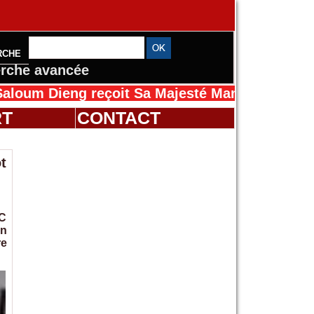
RCHE
rche avancée
ng reçoit Sa Majesté Mansah Cissé au Sénéga
RT
CONTACT
t
AC
un
re