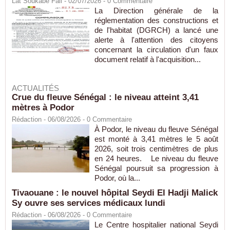
Lat Soukabé Fall - 02/07/2026 -
0
Commentaire
La Direction générale de la
réglementation des constructions et
de l'habitat (DGRCH) a lancé une
alerte à l'attention des citoyens
concernant la circulation d'un faux
document relatif à l'acquisition...
ACTUALITÉS
Crue du fleuve Sénégal : le niveau atteint 3,41
mètres à Podor
Rédaction
- 06/08/2026 -
0
Commentaire
À Podor, le niveau du fleuve Sénégal
est monté à 3,41 mètres le 5 août
2026, soit trois centimètres de plus
en 24 heures. Le niveau du fleuve
Sénégal poursuit sa progression à
Podor, où la...
Tivaouane : le nouvel hôpital Seydi El Hadji Malick
Sy ouvre ses services médicaux lundi
Rédaction
- 06/08/2026 -
0
Commentaire
Le Centre hospitalier national Seydi