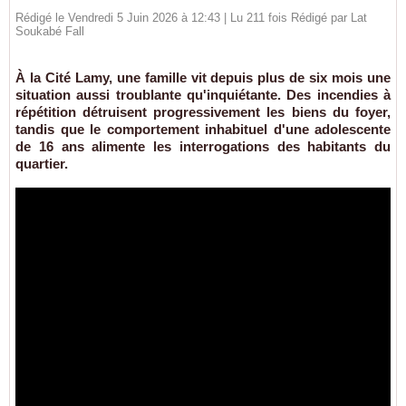
Rédigé le Vendredi 5 Juin 2026 à 12:43 | Lu 211 fois Rédigé par Lat
Soukabé Fall
À la Cité Lamy, une famille vit depuis plus de six mois une
situation aussi troublante qu'inquiétante. Des incendies à
répétition détruisent progressivement les biens du foyer,
tandis que le comportement inhabituel d'une adolescente
de 16 ans alimente les interrogations des habitants du
quartier.