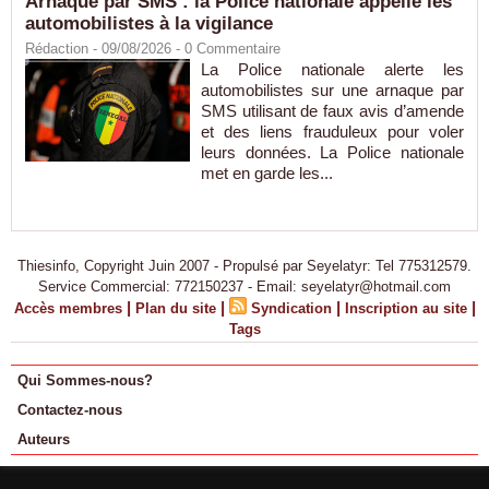
Arnaque par SMS : la Police nationale appelle les
automobilistes à la vigilance
Rédaction
- 09/08/2026 -
0
Commentaire
La Police nationale alerte les
automobilistes sur une arnaque par
SMS utilisant de faux avis d’amende
et des liens frauduleux pour voler
leurs données. La Police nationale
met en garde les...
Thiesinfo, Copyright Juin 2007 - Propulsé par Seyelatyr: Tel 775312579.
Service Commercial: 772150237 - Email: seyelatyr@hotmail.com
|
|
|
|
Accès membres
Plan du site
Syndication
Inscription au site
Tags
Qui Sommes-nous?
Contactez-nous
Auteurs