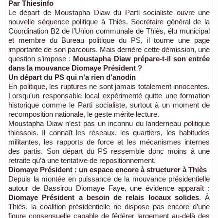
Par Thiesinfo
Le départ de Moustapha Diaw du Parti socialiste ouvre une
nouvelle séquence politique à Thiès. Secrétaire général de la
Coordination B2 de l’Union communale de Thiès, élu municipal
et membre du Bureau politique du PS, il tourne une page
importante de son parcours. Mais derrière cette démission, une
question s’impose :
Moustapha Diaw prépare-t-il son entrée
dans la mouvance Diomaye Président ?
Un départ du PS qui n’a rien d’anodin
En politique, les ruptures ne sont jamais totalement innocentes.
Lorsqu’un responsable local expérimenté quitte une formation
historique comme le Parti socialiste, surtout à un moment de
recomposition nationale, le geste mérite lecture.
Moustapha Diaw n’est pas un inconnu du landerneau politique
thiessois. Il connaît les réseaux, les quartiers, les habitudes
militantes, les rapports de force et les mécanismes internes
des partis. Son départ du PS ressemble donc moins à une
retraite qu’à une tentative de repositionnement.
Diomaye Président : un espace encore à structurer à Thiès
Depuis la montée en puissance de la mouvance présidentielle
autour de Bassirou Diomaye Faye, une évidence apparaît :
Diomaye Président a besoin de relais locaux solides
. À
Thiès, la coalition présidentielle ne dispose pas encore d’une
figure consensuelle capable de fédérer largement au-delà des