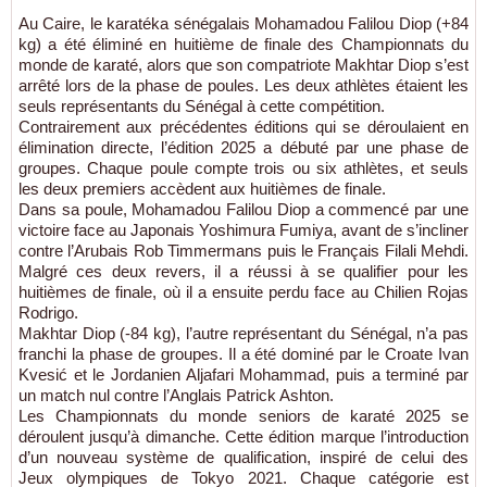
Au Caire, le karatéka sénégalais Mohamadou Falilou Diop (+84
kg) a été éliminé en huitième de finale des Championnats du
monde de karaté, alors que son compatriote Makhtar Diop s’est
arrêté lors de la phase de poules. Les deux athlètes étaient les
seuls représentants du Sénégal à cette compétition.
Contrairement aux précédentes éditions qui se déroulaient en
élimination directe, l’édition 2025 a débuté par une phase de
groupes. Chaque poule compte trois ou six athlètes, et seuls
les deux premiers accèdent aux huitièmes de finale.
Dans sa poule, Mohamadou Falilou Diop a commencé par une
victoire face au Japonais Yoshimura Fumiya, avant de s’incliner
contre l’Arubais Rob Timmermans puis le Français Filali Mehdi.
Malgré ces deux revers, il a réussi à se qualifier pour les
huitièmes de finale, où il a ensuite perdu face au Chilien Rojas
Rodrigo.
Makhtar Diop (-84 kg), l’autre représentant du Sénégal, n’a pas
franchi la phase de groupes. Il a été dominé par le Croate Ivan
Kvesić et le Jordanien Aljafari Mohammad, puis a terminé par
un match nul contre l’Anglais Patrick Ashton.
Les Championnats du monde seniors de karaté 2025 se
déroulent jusqu’à dimanche. Cette édition marque l’introduction
d’un nouveau système de qualification, inspiré de celui des
Jeux olympiques de Tokyo 2021. Chaque catégorie est