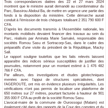
Trois correspondances datées des 22 et 27 mars 2024
montrent que le ministre aurait demandé au coordonnateur du
Parc, Bassirou Abdoul Ba, de mettre en urgence une partie des
fonds à la disposition du ministère. Cette démarche aurait
conduit à l’émission de trois chèques totalisant 2 351 790 600 F
CFA.
D’après les documents transmis à l’Assemblée nationale, les
montants mobilisés devaient financer des travaux au sein du
Parc, réalisés par Aminata Marie Samaké, responsable des
sociétés Romou Sasu et Sortracorp-Sas, dans le cadre des
préparatifs d’une visite du président de la République, Macky
Sall.
Le rapport souligne toutefois que les faits relevés laissent
apparaître des indices sérieux susceptibles de justifier des
poursuites, notamment pour un montant estimé à 1 476 482
766 F CFA.
Par ailleurs, des investigations et études géotechniques
menées avec l’appui de structures spécialisées, dont
l’AGEROUTE, ont mis en évidence plusieurs irrégularités. Les
vérifications n’ont pas permis de localiser une plateforme de
650 mètres sur 27 mètres, pourtant facturée à hauteur de 901
355 000 F CFA au profit de la société Romou Sasu.
L’avocat-maire de la commune de Ourossogui (Matam) est
également cité dans des rapports de la Cour des comptes et du