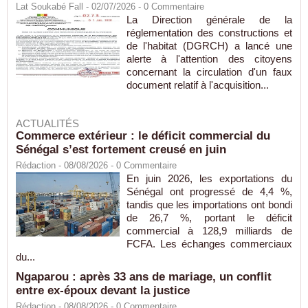
Lat Soukabé Fall - 02/07/2026 -
0
Commentaire
La Direction générale de la
réglementation des constructions et
de l'habitat (DGRCH) a lancé une
alerte à l'attention des citoyens
concernant la circulation d'un faux
document relatif à l'acquisition...
ACTUALITÉS
Commerce extérieur : le déficit commercial du
Sénégal s’est fortement creusé en juin
Rédaction
- 08/08/2026 -
0
Commentaire
En juin 2026, les exportations du
Sénégal ont progressé de 4,4 %,
tandis que les importations ont bondi
de 26,7 %, portant le déficit
commercial à 128,9 milliards de
FCFA. Les échanges commerciaux
du...
Ngaparou : après 33 ans de mariage, un conflit
entre ex-époux devant la justice
Rédaction
- 08/08/2026 -
0
Commentaire