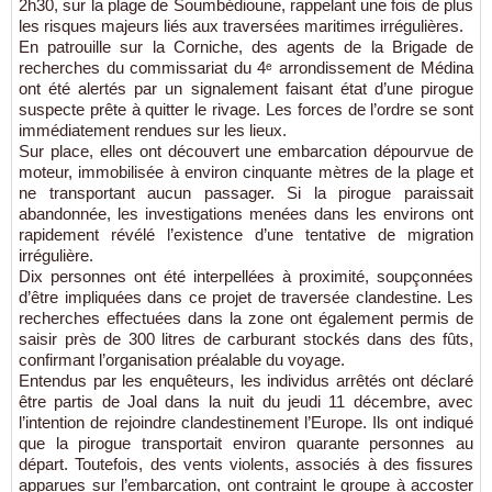
2h30, sur la plage de Soumbédioune, rappelant une fois de plus
les risques majeurs liés aux traversées maritimes irrégulières.
En patrouille sur la Corniche, des agents de la Brigade de
recherches du commissariat du 4ᵉ arrondissement de Médina
ont été alertés par un signalement faisant état d’une pirogue
suspecte prête à quitter le rivage. Les forces de l’ordre se sont
immédiatement rendues sur les lieux.
Sur place, elles ont découvert une embarcation dépourvue de
moteur, immobilisée à environ cinquante mètres de la plage et
ne transportant aucun passager. Si la pirogue paraissait
abandonnée, les investigations menées dans les environs ont
rapidement révélé l’existence d’une tentative de migration
irrégulière.
Dix personnes ont été interpellées à proximité, soupçonnées
d’être impliquées dans ce projet de traversée clandestine. Les
recherches effectuées dans la zone ont également permis de
saisir près de 300 litres de carburant stockés dans des fûts,
confirmant l’organisation préalable du voyage.
Entendus par les enquêteurs, les individus arrêtés ont déclaré
être partis de Joal dans la nuit du jeudi 11 décembre, avec
l’intention de rejoindre clandestinement l’Europe. Ils ont indiqué
que la pirogue transportait environ quarante personnes au
départ. Toutefois, des vents violents, associés à des fissures
apparues sur l’embarcation, ont contraint le groupe à accoster