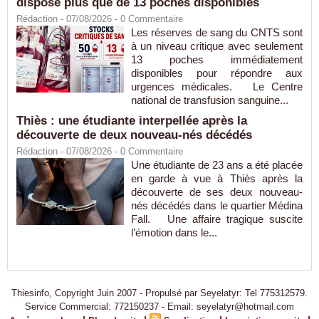
dispose plus que de 13 poches disponibles
Rédaction
- 07/08/2026 -
0
Commentaire
Les réserves de sang du CNTS sont
à un niveau critique avec seulement
13 poches immédiatement
disponibles pour répondre aux
urgences médicales. Le Centre
national de transfusion sanguine...
Thiès : une étudiante interpellée après la
découverte de deux nouveau-nés décédés
Rédaction
- 07/08/2026 -
0
Commentaire
Une étudiante de 23 ans a été placée
en garde à vue à Thiès après la
découverte de ses deux nouveau-
nés décédés dans le quartier Médina
Fall. Une affaire tragique suscite
l’émotion dans le...
Thiesinfo, Copyright Juin 2007 - Propulsé par Seyelatyr: Tel 775312579.
Service Commercial: 772150237 - Email: seyelatyr@hotmail.com