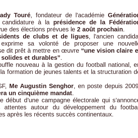
ady Touré
, fondateur de l’académie
Génératio
a candidature à la
présidence de la Fédératio
vue des élections prévues le
2 août prochain
.
sidents de clubs et de ligues
, l’ancien candida
 exprime sa volonté de proposer une nouvell
l se dit prêt à mettre en œuvre
“une vision claire e
solides et durables”
.
ffle nouveau à la gestion du football national, e
a formation de jeunes talents et la structuration d
FSF,
Me Augustin Senghor
, en poste depuis 2009
uera un cinquième mandat
.
e début d’une campagne électorale qui s’annonc
 attentes autour du développement du footbal
tes après les récents succès continentaux.