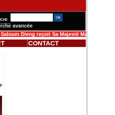
RCHE
rche avancée
Dieng reçoit Sa Majesté Mansah Cissé au Séné
RT
CONTACT
SF