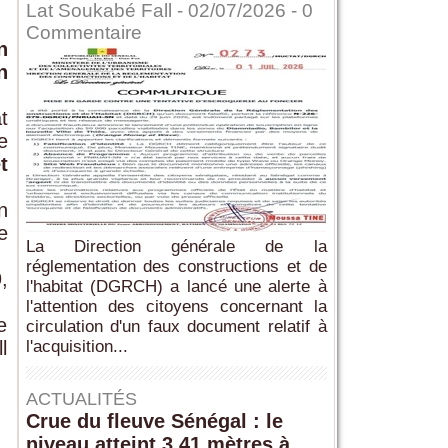
Lat Soukabé Fall - 02/07/2026 -
0
Commentaire
n
n
t
e
t
n
e
La Direction générale de la
réglementation des constructions et de
,
l'habitat (DGRCH) a lancé une alerte à
l'attention des citoyens concernant la
e
circulation d'un faux document relatif à
l
l'acquisition...
ACTUALITÉS
Crue du fleuve Sénégal : le
niveau atteint 3,41 mètres à