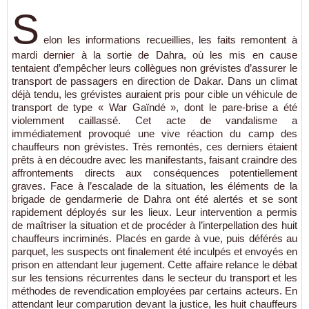
S
elon les informations recueillies, les faits remontent à
mardi dernier à la sortie de Dahra, où les mis en cause
tentaient d’empêcher leurs collègues non grévistes d’assurer le
transport de passagers en direction de Dakar. Dans un climat
déjà tendu, les grévistes auraient pris pour cible un véhicule de
transport de type « War Gaïndé », dont le pare-brise a été
violemment caillassé. Cet acte de vandalisme a
immédiatement provoqué une vive réaction du camp des
chauffeurs non grévistes. Très remontés, ces derniers étaient
prêts à en découdre avec les manifestants, faisant craindre des
affrontements directs aux conséquences potentiellement
graves. Face à l’escalade de la situation, les éléments de la
brigade de gendarmerie de Dahra ont été alertés et se sont
rapidement déployés sur les lieux. Leur intervention a permis
de maîtriser la situation et de procéder à l’interpellation des huit
chauffeurs incriminés. Placés en garde à vue, puis déférés au
parquet, les suspects ont finalement été inculpés et envoyés en
prison en attendant leur jugement. Cette affaire relance le débat
sur les tensions récurrentes dans le secteur du transport et les
méthodes de revendication employées par certains acteurs. En
attendant leur comparution devant la justice, les huit chauffeurs