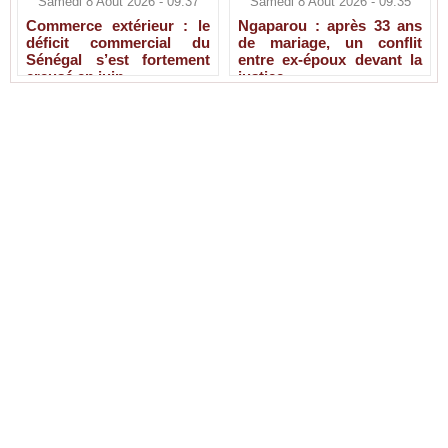
Samedi 8 Août 2026 - 09:37
Samedi 8 Août 2026 - 09:35
Commerce extérieur : le
Ngaparou : après 33 ans
déficit commercial du
de mariage, un conflit
Sénégal s’est fortement
entre ex-époux devant la
creusé en juin
justice