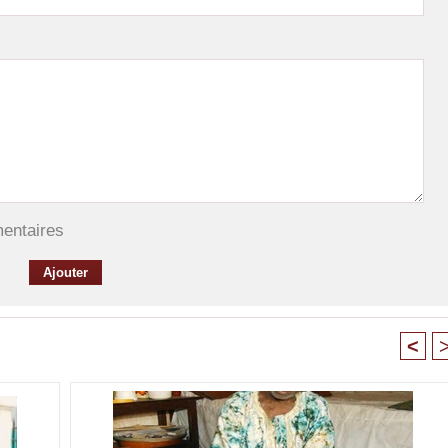
mentaires
<