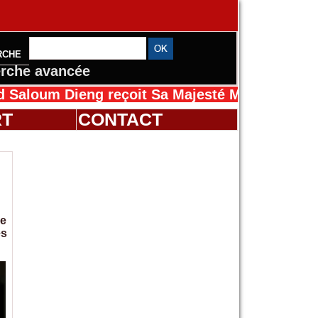
RCHE
rche avancée
 Dieng reçoit Sa Majesté Mansah Cissé au Sé
RT
CONTACT
ne
es