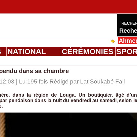
RECHE
Reche
Ahmed Saloum
S
NATIONAL
CÉRÉMONIES
SPO
é pendu dans sa chambre
2:03 | Lu 195 fois Rédigé par Lat Soukabé Fall
e, dans la région de Louga. Un boutiquier, âgé d’u
par pendaison dans la nuit du vendredi au samedi, selon l
e.