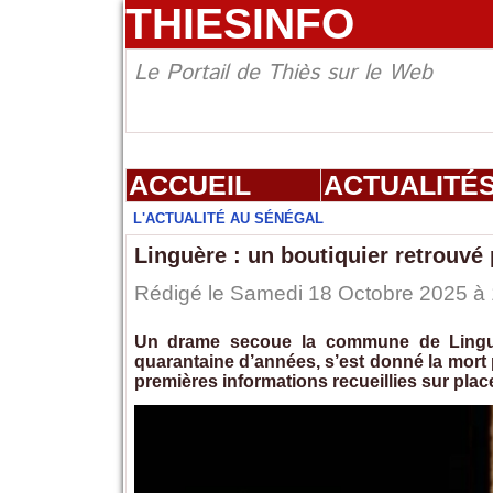
THIESINFO
Le Portail de Thiès sur le Web
ACCUEIL
ACTUALITÉ
L'ACTUALITÉ AU SÉNÉGAL
Linguère : un boutiquier retrouv
Rédigé le Samedi 18 Octobre 2025 à 1
Un drame secoue la commune de Linguèr
quarantaine d’années, s’est donné la mort 
premières informations recueillies sur plac