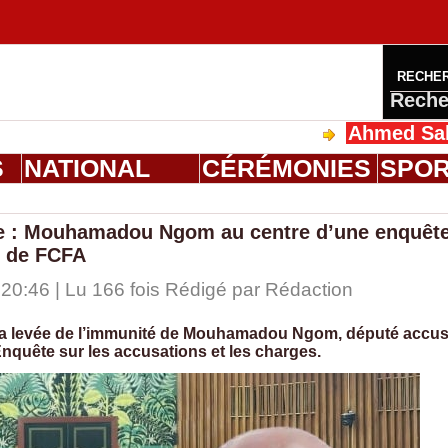
RECHE
Reche
Ahmed Saloum Dien
S
NATIONAL
CÉRÉMONIES
SPO
re : Mouhamadou Ngom au centre d’une enquêt
s de FCFA
20:46 | Lu 166 fois Rédigé par
Rédaction
 la levée de l’immunité de Mouhamadou Ngom, député accu
nquête sur les accusations et les charges.