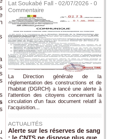
e
Lat Soukabé Fall - 02/07/2026 -
0
s
Commentaire
e
n
s
a
s
s
La Direction générale de la
s
réglementation des constructions et de
l'habitat (DGRCH) a lancé une alerte à
s
l'attention des citoyens concernant la
s
circulation d'un faux document relatif à
l'acquisition...
s
ACTUALITÉS
Alerte sur les réserves de sang
u
: le CNTS ne dispose plus que
e