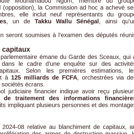
 député Mouhamadou Ngom, membre du group
l
(opposition), la Commission ad hoc a achevé se
es, elle inclut neuf représentants du group
es
, un de
Takku Wallu Sénégal
, ainsi qu’u
on seront soumises à l’examen des députés réuni
 capitaux
 parlementaire émane du Garde des Sceaux, qui 
r dans le cadre d’une enquête sur des activité
pitaux. Selon les premières estimations, le
nt à
125 milliards de FCFA
, orchestrées via de
sociétés écrans.
udiciaire financier indique avoir reçu plusieur
e de traitement des informations financière
aits impliquant plusieurs personnes et des montage
n° 2024-08 relative au blanchiment de capitaux, a
rolifération des armes de destruction massive, l