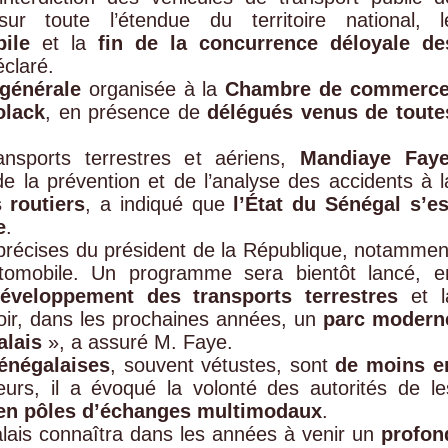
ur toute l’étendue du territoire national, l
ile
et la
fin de la concurrence déloyale de
éclaré.
générale
organisée à la
Chambre de commerce
olack
, en présence de
délégués venus de toute
ansports terrestres et aériens,
Mandiaye Fay
 de la prévention et de l’analyse des accidents à l
 routiers
, a indiqué que
l’État du Sénégal s’es
e
.
précises du président de la République, notammen
tomobile. Un programme sera bientôt lancé, e
veloppement des transports terrestres
et l
voir, dans les prochaines années, un
parc modern
alais
», a assuré M. Faye.
sénégalaises
, souvent vétustes, sont
de moins e
urs, il a évoqué la volonté des autorités de le
 en pôles d’échanges multimodaux
.
lais connaîtra dans les années à venir un
profon