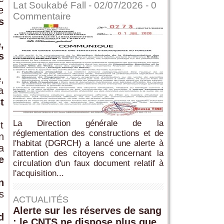
Lat Soukabé Fall - 02/07/2026 -
0
e
Commentaire
s
,
s
e
,
a
t
La Direction générale de la
t
réglementation des constructions et de
n
l'habitat (DGRCH) a lancé une alerte à
a
l'attention des citoyens concernant la
e
circulation d'un faux document relatif à
l'acquisition...
n
s
ACTUALITÉS
Alerte sur les réserves de sang
d
: le CNTS ne dispose plus que