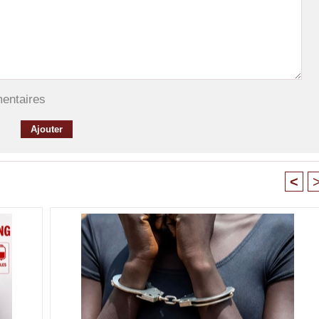
mentaires
<