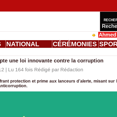
RECHE
Reche
Ahmed Saloum 
S
NATIONAL
CÉRÉMONIES
SPO
pte une loi innovante contre la corruption
12 | Lu 164 fois Rédigé par
Rédaction
rant protection et prime aux lanceurs d’alerte, misant sur 
anticorruption.