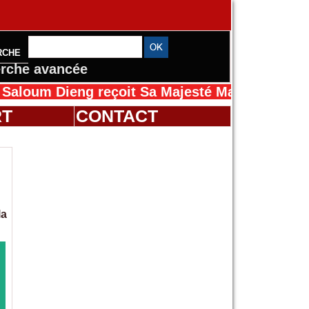
RCHE
rche avancée
Dieng reçoit Sa Majesté Mansah Cissé au Séné
RT
CONTACT
la