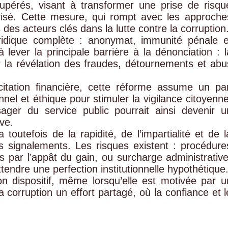
upérés, visant à transformer une prise de risqu
orisé. Cette mesure, qui rompt avec les approche
 des acteurs clés dans la lutte contre la corruption
uridique complète : anonymat, immunité pénale e
 à lever la principale barrière à la dénonciation : l
r la révélation des fraudes, détournements et abu
citation financière, cette réforme assume un par
nel et éthique pour stimuler la vigilance citoyenne
ager du service public pourrait ainsi devenir u
ive.
toutefois de la rapidité, de l’impartialité et de l
s signalements. Les risques existent : procédure
s par l’appât du gain, ou surcharge administrative
ttendre une perfection institutionnelle hypothétique
n dispositif, même lorsqu’elle est motivée par u
 la corruption un effort partagé, où la confiance et l