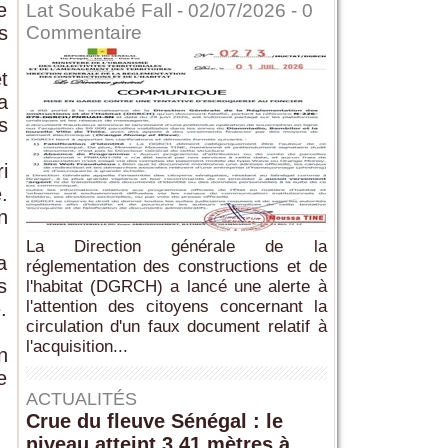
e
Lat Soukabé Fall - 02/07/2026 -
0
s
Commentaire
.
t
a
s
i
.
n
La Direction générale de la
a
réglementation des constructions et de
s
l'habitat (DGRCH) a lancé une alerte à
l'attention des citoyens concernant la
.
circulation d'un faux document relatif à
.
l'acquisition...
n
e
ACTUALITÉS
Crue du fleuve Sénégal : le
niveau atteint 3,41 mètres à