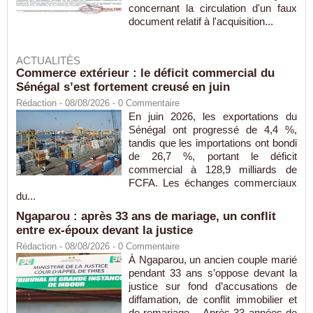
concernant la circulation d'un faux
document relatif à l'acquisition...
ACTUALITÉS
Commerce extérieur : le déficit commercial du
Sénégal s’est fortement creusé en juin
Rédaction
- 08/08/2026 -
0
Commentaire
En juin 2026, les exportations du
Sénégal ont progressé de 4,4 %,
tandis que les importations ont bondi
de 26,7 %, portant le déficit
commercial à 128,9 milliards de
FCFA. Les échanges commerciaux
du...
Ngaparou : après 33 ans de mariage, un conflit
entre ex-époux devant la justice
Rédaction
- 08/08/2026 -
0
Commentaire
À Ngaparou, un ancien couple marié
pendant 33 ans s’oppose devant la
justice sur fond d’accusations de
diffamation, de conflit immobilier et
de remariage. Après 33 années de