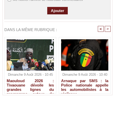
<
>
DANS LA MÊME RUBRIQUE :
Dimanche 9 Août 2026 - 10:45
Dimanche 9 Août 2026 - 10:40
Maouloud 2026 :
Arnaque par SMS : la
Tivaouane dévoile les
Police nationale appelle
grandes lignes du
les automobilistes à la
programme autour du
vigilance
Tawhid