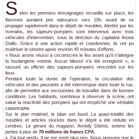
S
elon les premiers témoignages recueillis sur place, les
flammes auraient pris naissance vers 10h, avant de se
propager rapidement dans le dépôt de meubles. Alertés par les
riverains, les sapeurs-pompiers sont intervenus avec trois
véhicules d’intervention, sous la direction du capitaine Arona
Diallo. Grâce à une action rapide et coordonnée, ils ont pu
maîtriser le sinistre après environ 45 minutes d’efforts.
« Nous avons réussi à circonscrire le feu avant qu’il n’atteigne
la boulangerie voisine. Aucun blessé n’a été enregistré », a
rassuré un officier des sapeurs-pompiers rencontré sur les
lieux.
Pendant toute la durée de l’opération, la circulation des
véhicules et des passants a été interrompue dans toute la rue,
afin de permettre aux secouristes de travailler dans de bonnes
conditions. Les habitants, nombreux à observer la scène, ont
salué la réactivité des pompiers qui ont empêché une véritable
catastrophe.
Sur le plan matériel, le bilan est lourd. La quasi-totalité des
meubles et articles stockés dans le dépôt a été réduite en
cendres. Le gérant du magasin, Amédy Diémé, estime les
pertes à plus de
70 millions de francs CFA
.
« J’ai tout perdu. Il ne me reste plus rien. Nous pensons que le