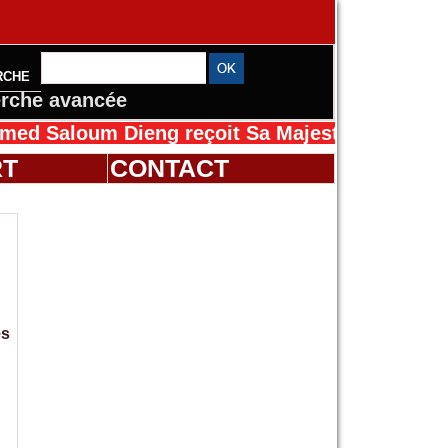
RCHE
rche avancée
loum Dieng reçoit Sa Majesté Mansah Cissé au
RT
CONTACT
es