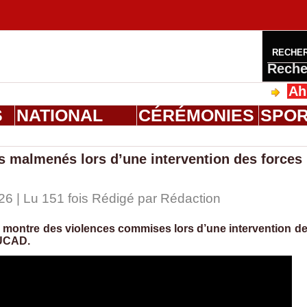
RECHE
Reche
Ahmed Sa
S
NATIONAL
CÉRÉMONIES
SPO
s malmenés lors d’une intervention des forces
26 | Lu 151 fois Rédigé par
Rédaction
x montre des violences commises lors d’une intervention d
’UCAD.