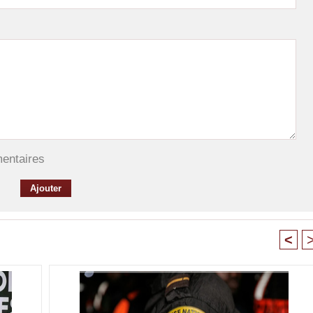
mentaires
<