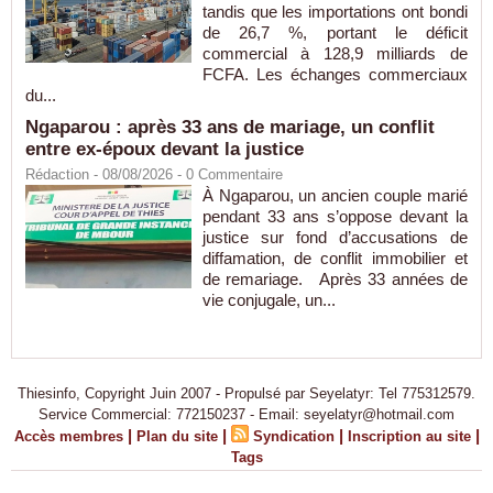
tandis que les importations ont bondi
de 26,7 %, portant le déficit
commercial à 128,9 milliards de
FCFA. Les échanges commerciaux
du...
Ngaparou : après 33 ans de mariage, un conflit
entre ex-époux devant la justice
Rédaction
- 08/08/2026 -
0
Commentaire
À Ngaparou, un ancien couple marié
pendant 33 ans s’oppose devant la
justice sur fond d’accusations de
diffamation, de conflit immobilier et
de remariage. Après 33 années de
vie conjugale, un...
Thiesinfo, Copyright Juin 2007 - Propulsé par Seyelatyr: Tel 775312579.
Service Commercial: 772150237 - Email: seyelatyr@hotmail.com
|
|
|
|
Accès membres
Plan du site
Syndication
Inscription au site
Tags