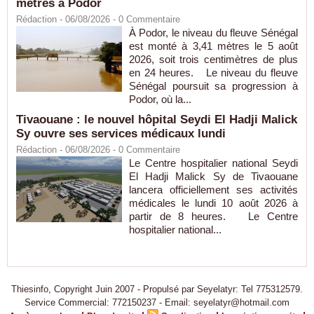
mètres à Podor
Rédaction
- 06/08/2026 -
0
Commentaire
À Podor, le niveau du fleuve Sénégal
est monté à 3,41 mètres le 5 août
2026, soit trois centimètres de plus
en 24 heures. Le niveau du fleuve
Sénégal poursuit sa progression à
Podor, où la...
Tivaouane : le nouvel hôpital Seydi El Hadji Malick
Sy ouvre ses services médicaux lundi
Rédaction
- 06/08/2026 -
0
Commentaire
Le Centre hospitalier national Seydi
El Hadji Malick Sy de Tivaouane
lancera officiellement ses activités
médicales le lundi 10 août 2026 à
partir de 8 heures. Le Centre
hospitalier national...
Thiesinfo, Copyright Juin 2007 - Propulsé par Seyelatyr: Tel 775312579.
Service Commercial: 772150237 - Email: seyelatyr@hotmail.com