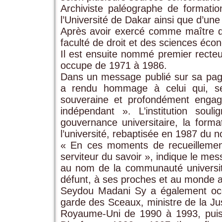
Archiviste paléographe de formation,
l’Université de Dakar ainsi que d’une 
Après avoir exercé comme maître de
faculté de droit et des sciences éco
Il est ensuite nommé premier recteur
occupe de 1971 à 1986.
Dans un message publié sur sa pag
a rendu hommage à celui qui, sel
souveraine et profondément engagé
indépendant ». L’institution so
gouvernance universitaire, la form
l’université, rebaptisée en 1987 du 
« En ces moments de recueillement
serviteur du savoir », indique le mes
au nom de la communauté universita
défunt, à ses proches et au monde 
Seydou Madani Sy a également occup
garde des Sceaux, ministre de la J
Royaume-Uni de 1990 à 1993, puis m