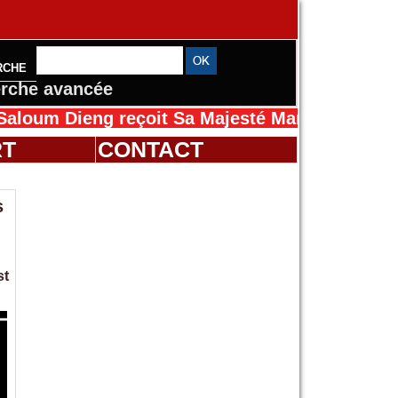
RCHE
rche avancée
ieng reçoit Sa Majesté Mansah Cissé au Sénég
RT
CONTACT
s
st