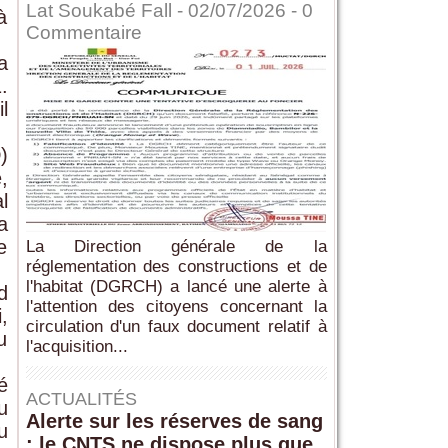
Lat Soukabé Fall - 02/07/2026 -
0
à
Commentaire
a
.
l
)
,
l
a
e
La Direction générale de la
réglementation des constructions et de
l'habitat (DGRCH) a lancé une alerte à
d
l'attention des citoyens concernant la
,
circulation d'un faux document relatif à
u
l'acquisition...
é
ACTUALITÉS
u
Alerte sur les réserves de sang
u
: le CNTS ne dispose plus que