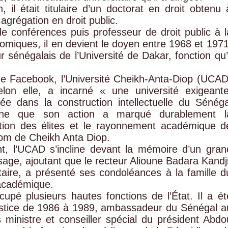
 il était titulaire d’un doctorat en droit obtenu 
agrégation en droit public.
 conférences puis professeur de droit public à l
nomiques, il en devient le doyen entre 1968 et 1971
 sénégalais de l’Université de Dakar, fonction qu’i
e Facebook, l’Université Cheikh-Anta-Diop (UCAD
on elle, a incarné « une université exigeante
e dans la construction intellectuelle du Sénéga
uligne que son action a marqué durablement l
ation des élites et le rayonnement académique d
nom de Cheikh Anta Diop.
, l’UCAD s’incline devant la mémoire d’un gran
sage, ajoutant que le recteur Alioune Badara Kandji
ire, a présenté ses condoléances à la famille d
académique.
é plusieurs hautes fonctions de l’État. Il a ét
ustice de 1986 à 1989, ambassadeur du Sénégal a
inistre et conseiller spécial du président Abdo