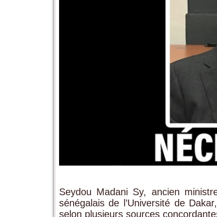
Seydou Madani Sy, ancien ministre
sénégalais de l’Université de Daka
selon plusieurs sources concordantes, d