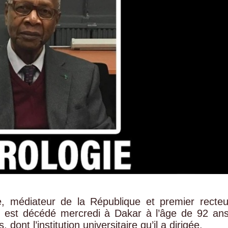
, médiateur de la République et premier recteu
r, est décédé mercredi à Dakar à l’âge de 92 ans
ont l’institution universitaire qu’il a dirigée.