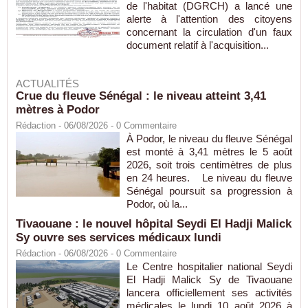
de l'habitat (DGRCH) a lancé une
alerte à l'attention des citoyens
concernant la circulation d'un faux
document relatif à l'acquisition...
ACTUALITÉS
Crue du fleuve Sénégal : le niveau atteint 3,41
mètres à Podor
Rédaction
- 06/08/2026 -
0
Commentaire
À Podor, le niveau du fleuve Sénégal
est monté à 3,41 mètres le 5 août
2026, soit trois centimètres de plus
en 24 heures. Le niveau du fleuve
Sénégal poursuit sa progression à
Podor, où la...
Tivaouane : le nouvel hôpital Seydi El Hadji Malick
Sy ouvre ses services médicaux lundi
Rédaction
- 06/08/2026 -
0
Commentaire
Le Centre hospitalier national Seydi
El Hadji Malick Sy de Tivaouane
lancera officiellement ses activités
médicales le lundi 10 août 2026 à