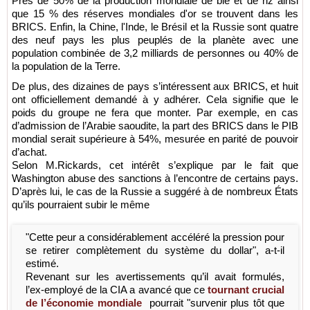
Près de 50% de la production mondiale de blé et de riz ainsi
que 15 % des réserves mondiales d'or se trouvent dans les
BRICS. Enfin, la Chine, l'Inde, le Brésil et la Russie sont quatre
des neuf pays les plus peuplés de la planète avec une
population combinée de 3,2 milliards de personnes ou 40% de
la population de la Terre.
De plus, des dizaines de pays s’intéressent aux BRICS, et huit
ont officiellement demandé à y adhérer. Cela signifie que le
poids du groupe ne fera que monter. Par exemple, en cas
d’admission de l’Arabie saoudite, la part des BRICS dans le PIB
mondial serait supérieure à 54%, mesurée en parité de pouvoir
d’achat.
Selon M.Rickards, cet intérêt s’explique par le fait que
Washington abuse des sanctions à l’encontre de certains pays.
D’après lui, le cas de la Russie a suggéré à de nombreux États
qu’ils pourraient subir le même
"Cette peur a considérablement accéléré la pression pour
se retirer complètement du système du dollar", a-t-il
estimé.
Revenant sur les avertissements qu’il avait formulés,
l’ex-employé de la CIA a avancé que ce
tournant crucial
de l’économie mondiale
pourrait "survenir plus tôt que