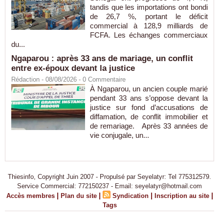
tandis que les importations ont bondi
de 26,7 %, portant le déficit
commercial à 128,9 milliards de
FCFA. Les échanges commerciaux
du...
Ngaparou : après 33 ans de mariage, un conflit
entre ex-époux devant la justice
Rédaction
- 08/08/2026 -
0
Commentaire
À Ngaparou, un ancien couple marié
pendant 33 ans s’oppose devant la
justice sur fond d’accusations de
diffamation, de conflit immobilier et
de remariage. Après 33 années de
vie conjugale, un...
Thiesinfo, Copyright Juin 2007 - Propulsé par Seyelatyr: Tel 775312579.
Service Commercial: 772150237 - Email: seyelatyr@hotmail.com
|
|
|
|
Accès membres
Plan du site
Syndication
Inscription au site
Tags