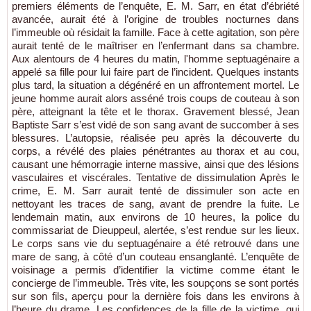
premiers éléments de l’enquête, E. M. Sarr, en état d’ébriété
avancée, aurait été à l’origine de troubles nocturnes dans
l’immeuble où résidait la famille. Face à cette agitation, son père
aurait tenté de le maîtriser en l’enfermant dans sa chambre.
Aux alentours de 4 heures du matin, l'homme septuagénaire a
appelé sa fille pour lui faire part de l’incident. Quelques instants
plus tard, la situation a dégénéré en un affrontement mortel. Le
jeune homme aurait alors asséné trois coups de couteau à son
père, atteignant la tête et le thorax. Gravement blessé, Jean
Baptiste Sarr s’est vidé de son sang avant de succomber à ses
blessures. L’autopsie, réalisée peu après la découverte du
corps, a révélé des plaies pénétrantes au thorax et au cou,
causant une hémorragie interne massive, ainsi que des lésions
vasculaires et viscérales. Tentative de dissimulation Après le
crime, E. M. Sarr aurait tenté de dissimuler son acte en
nettoyant les traces de sang, avant de prendre la fuite. Le
lendemain matin, aux environs de 10 heures, la police du
commissariat de Dieuppeul, alertée, s’est rendue sur les lieux.
Le corps sans vie du septuagénaire a été retrouvé dans une
mare de sang, à côté d’un couteau ensanglanté. L’enquête de
voisinage a permis d’identifier la victime comme étant le
concierge de l’immeuble. Très vite, les soupçons se sont portés
sur son fils, aperçu pour la dernière fois dans les environs à
l’heure du drame. Les confidences de la fille de la victime, qui