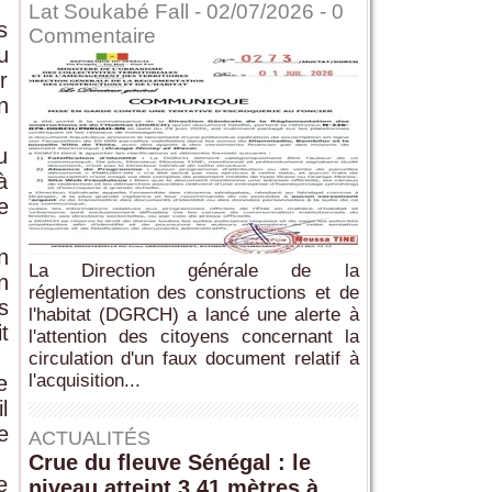
Lat Soukabé Fall - 02/07/2026 -
0
s
Commentaire
u
r
n
u
à
e
n
La Direction générale de la
n
réglementation des constructions et de
s
l'habitat (DGRCH) a lancé une alerte à
t
l'attention des citoyens concernant la
circulation d'un faux document relatif à
l'acquisition...
e
l
e
ACTUALITÉS
Crue du fleuve Sénégal : le
e
niveau atteint 3,41 mètres à