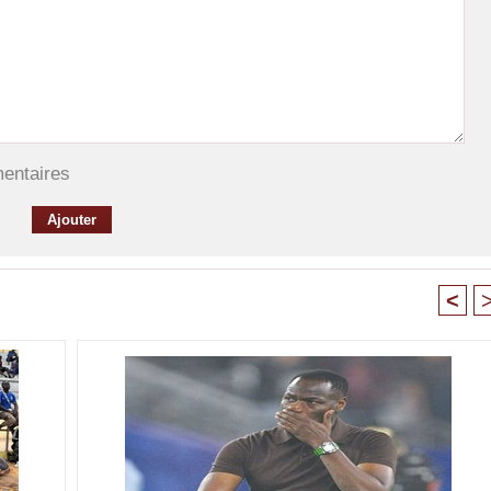
mentaires
<