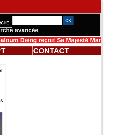
RCHE
rche avancée
ng reçoit Sa Majesté Mansah Cissé au Sénégal
RT
CONTACT
s
es