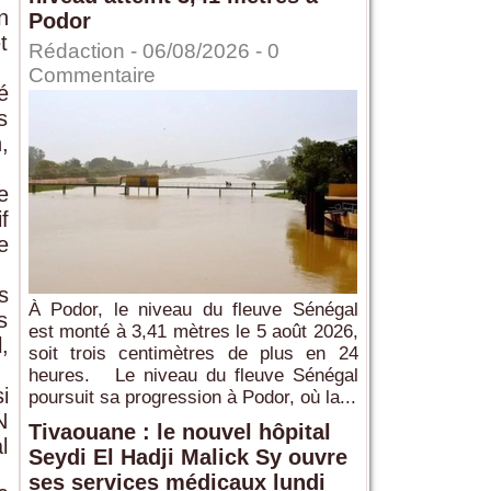
n
Podor
t
Rédaction
- 06/08/2026 -
0
Commentaire
é
s
,
e
f
e
s
À Podor, le niveau du fleuve Sénégal
s
est monté à 3,41 mètres le 5 août 2026,
,
soit trois centimètres de plus en 24
heures. Le niveau du fleuve Sénégal
i
poursuit sa progression à Podor, où la...
N
Tivaouane : le nouvel hôpital
l
Seydi El Hadji Malick Sy ouvre
ses services médicaux lundi