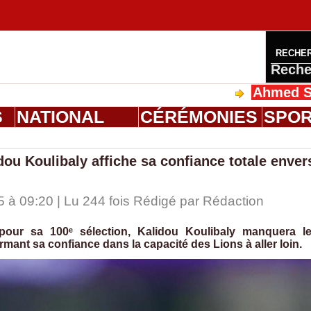
RECHE
Reche
Ahmed Saloum Die
S
NATIONAL
CÉRÉMONIES
SPO
ou Koulibaly affiche sa confiance totale enver
 à 09:20 | Lu 244 fois Rédigé par
Rédaction
our sa 100ᵉ sélection, Kalidou Koulibaly manquera l
irmant sa confiance dans la capacité des Lions à aller loin.