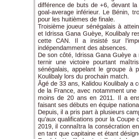
différence de buts de +6, devant l
goal-average inférieur. Le Bénin, tr
pour les huitièmes de finale.
Troisième joueur sénégalais à attei
et Idrissa Gana Guèye, Koulibaly re
cette CAN. Il a insisté sur l’im
indépendamment des absences.
De son côté, Idrissa Gana Guèye a r
ternir une victoire pourtant maîtris
sénégalais, appelant le groupe à p
Koulibaly lors du prochain match.
Âgé de 33 ans, Kalidou Koulibaly a 
de la France, avec notamment une 
moins de 20 ans en 2011. Il a ens
faisant ses débuts en équipe nation
Depuis, il a pris part à plusieurs c
qu’aux qualifications pour la Coupe
2019, il connaîtra la consécration e
en tant que capitaine et étant désign