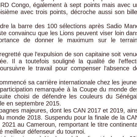
a RD Congo, également à sept points mais avec u
oisième avec trois points, décroche aussi son bille
ndre la barre des 100 sélections après Sadio Man
ste convaincu que les Lions peuvent viser loin dan
portance de donner le maximum sur le terrain
egretté que l’expulsion de son capitaine soit venu
ée. Il a toutefois souligné la qualité de l’effecti
oursuivre le travail pour compenser l’absence d
commencé sa carrière internationale chez les jeune
participation remarquée à la Coupe du monde de
uite choisi de défendre les couleurs du Sénégal
ale en septembre 2015.
ampagnes majeures, dont les CAN 2017 et 2019, ains
 du monde 2018. Suspendu pour la finale de la CA
n 2021 au Cameroun, remportant le titre continenta
é meilleur défenseur du tournoi.