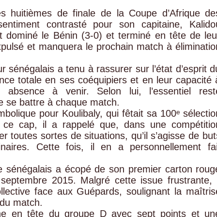
es huitièmes de finale de la Coupe d’Afrique de
entiment contrasté pour son capitaine, Kalido
nt dominé le Bénin (3-0) et terminé en tête de leu
expulsé et manquera le prochain match à éliminatio
ur sénégalais a tenu à rassurer sur l’état d’esprit d
ance totale en ses coéquipiers et en leur capacité 
n absence à venir. Selon lui, l’essentiel rest
de se battre à chaque match.
bolique pour Koulibaly, qui fêtait sa 100ᵉ sélectio
nt ce cap, il a rappelé que, dans une compétitio
r toutes sortes de situations, qu’il s’agisse de but
naires. Cette fois, il en a personnellement fai
ne sénégalais a écopé de son premier carton roug
septembre 2015. Malgré cette issue frustrante, i
collective face aux Guépards, soulignant la maîtris
 du match.
ne en tête du groupe D avec sept points et un