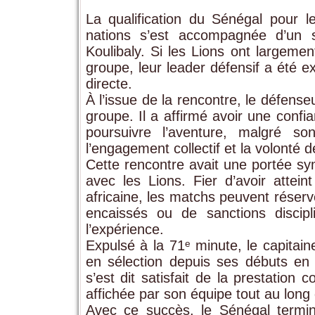
La qualification du Sénégal pour l
nations s’est accompagnée d’un s
Koulibaly. Si les Lions ont largeme
groupe, leur leader défensif a été 
directe.
À l’issue de la rencontre, le défense
groupe. Il a affirmé avoir une confi
poursuivre l’aventure, malgré so
l’engagement collectif et la volonté 
Cette rencontre avait une portée sym
avec les Lions. Fier d’avoir attei
africaine, les matchs peuvent réserve
encaissés ou de sanctions discipli
l’expérience.
Expulsé à la 71ᵉ minute, le capitai
en sélection depuis ses débuts en 
s’est dit satisfait de la prestation 
affichée par son équipe tout au long
Avec ce succès, le Sénégal termi