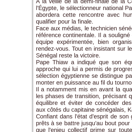
À la veille de la demi-finale de la
l’Égypte, le sélectionneur national 
abordera cette rencontre avec hu
qualifier pour la finale.
Face aux médias, le technicien sénéga
référence continentale. Il a souligné
équipe expérimentée, bien organi
rendez-vous. Tout en insistant sur le 
Sénégal reste la victoire.
Pape Thiaw a indiqué que son équ
approche qui lui a permis de progres
sélection égyptienne se distingue par
monter en puissance au fil du tournoi
Il a notamment mis en avant la qual
les phases de transition, précisant 
équilibre et éviter de concéder de
aux côtés du capitaine sénégalais, Ka
Confiant dans l’état d’esprit de so
prêts à se battre jusqu’au bout pour d
que l’enjeu collectif prime sur tout