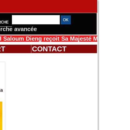
RCHE
rche avancée
ieng reçoit Sa Majesté Mansah Cissé au Sénég
RT
CONTACT
la