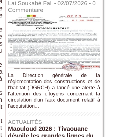
à
Lat Soukabé Fall - 02/07/2026 -
0
e
Commentaire
e
e
e
s
u
e
a
La Direction générale de la
à
réglementation des constructions et de
l'habitat (DGRCH) a lancé une alerte à
s
l'attention des citoyens concernant la
n
circulation d'un faux document relatif à
l'acquisition...
t
t
ACTUALITÉS
t
Maouloud 2026 : Tivaouane
t
dévoile les grandes lignes du