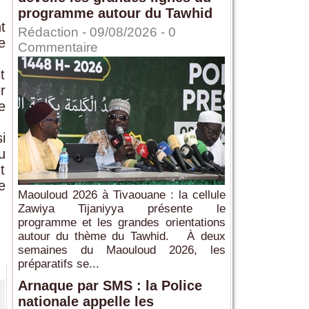
programme autour du Tawhid
t
Rédaction
- 09/08/2026 -
0
e
Commentaire
t
r
e
i
u
t
e
Maouloud 2026 à Tivaouane : la cellule
Zawiya Tijaniyya présente le
programme et les grandes orientations
autour du thème du Tawhid. À deux
semaines du Maouloud 2026, les
préparatifs se...
Arnaque par SMS : la Police
nationale appelle les