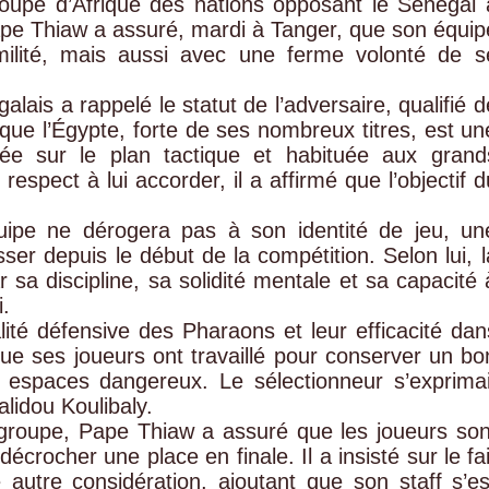
 Coupe d’Afrique des nations opposant le Sénégal 
Pape Thiaw a assuré, mardi à Tanger, que son équip
milité, mais aussi avec une ferme volonté de s
lais a rappelé le statut de l’adversaire, qualifié d
 que l’Égypte, forte de ses nombreux titres, est un
sée sur le plan tactique et habituée aux grand
respect à lui accorder, il a affirmé que l’objectif d
ipe ne dérogera pas à son identité de jeu, un
ser depuis le début de la compétition. Selon lui, l
 sa discipline, sa solidité mentale et sa capacité 
.
ité défensive des Pharaons et leur efficacité dan
que ses joueurs ont travaillé pour conserver un bo
s espaces dangereux. Le sélectionneur s’exprimai
lidou Koulibaly.
n groupe, Pape Thiaw a assuré que les joueurs son
écrocher une place en finale. Il a insisté sur le fai
e autre considération, ajoutant que son staff s’es