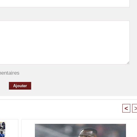
mentaires
<