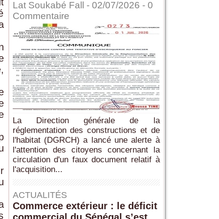
t
Lat Soukabé Fall - 02/07/2026 -
0
é
Commentaire
a
n
e
,
e
e
e
La Direction générale de la
réglementation des constructions et de
p
l'habitat (DGRCH) a lancé une alerte à
u
l'attention des citoyens concernant la
circulation d'un faux document relatif à
l'acquisition...
r
u
ACTUALITÉS
a
Commerce extérieur : le déficit
s
commercial du Sénégal s’est