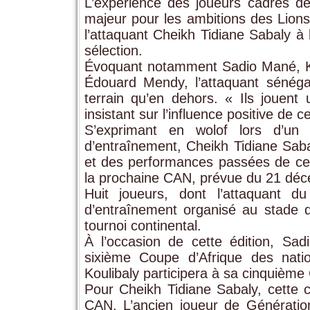
L’expérience des joueurs cadres de
majeur pour les ambitions des Lions
l’attaquant Cheikh Tidiane Sabaly à
sélection.
Évoquant notamment Sadio Mané, Kal
Édouard Mendy, l’attaquant sénégal
terrain qu’en dehors. « Ils jouent 
insistant sur l’influence positive de 
S’exprimant en wolof lors d’un
d’entraînement, Cheikh Tidiane Sabal
et des performances passées de ces
la prochaine CAN, prévue du 21 déc
Huit joueurs, dont l’attaquant 
d’entraînement organisé au stade 
tournoi continental.
À l’occasion de cette édition, Sa
sixième Coupe d’Afrique des natio
Koulibaly participera à sa cinquième 
Pour Cheikh Tidiane Sabaly, cette 
CAN. L’ancien joueur de Génération