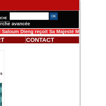
RCHE
rche avancée
eng reçoit Sa Majesté Mansah Cissé au Sénéga
RT
CONTACT
es