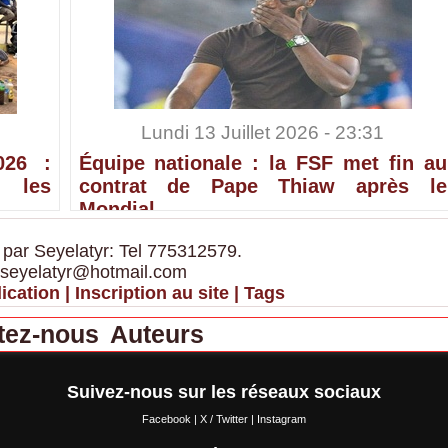
Lundi 13 Juillet 2026 - 23:31
026 :
Équipe nationale : la FSF met fin au
 les
contrat de Pape Thiaw après le
Mondial
 par Seyelatyr: Tel 775312579.
 seyelatyr@hotmail.com
ication
|
Inscription au site
|
Tags
tez-nous
Auteurs
Suivez-nous sur les réseaux sociaux
Facebook
|
X / Twitter
|
Instagram