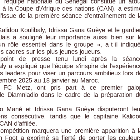
 l’équipe nationale du Sénégal constitue un atou
 à la Coupe d’Afrique des nations (CAN), a estim
 l’issue de la première séance d’entraînement de l
idou Koulibaly, Idrissa Gana Guèye et le gardie
ais a souligné leur importance aussi bien sur l
un rôle essentiel dans le groupe », a-t-il indiqué
ces cadres sur les plus jeunes joueurs.
 point de presse tenu lundi après la séanc
y a expliqué que l’équipe s’inspire de l’expérienc
 leaders pour viser un parcours ambitieux lors d
embre 2025 au 18 janvier au Maroc.
du FC Metz, ont pris part à ce premier galo
de Diamniadio dans le cadre de la préparation d
dio Mané et Idrissa Gana Guèye disputeront leu
ns consécutive, tandis que le capitaine Kalido
CAN d’affilée.
compétition marquera une première apparition à l
 Foot a exprimé sa fierté de porter les couleur