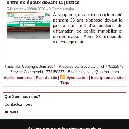
entre ex-époux devant la justice
Rédaction
- 08/08/2026 -
0
Commentaire
À Ngaparou, un ancien couple marié
pendant 33 ans s’oppose devant la
justice sur fond d’accusations de
diffamation, de conflit immobilier et
de remariage. Après 33 années de
vie conjugale, un...
Thiesinfo, Copyright Juin 2007 - Propulsé par Seyelatyr: Tel 775312579.
Service Commercial: 772150237 - Email: seyelatyr@hotmail.com
|
|
|
|
Accès membres
Plan du site
Syndication
Inscription au site
Tags
Qui Sommes-nous?
Contactez-nous
Auteurs
Suivez-nous sur les réseaux sociaux