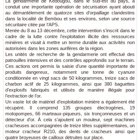
La gendarmerie de Kédougou, dans le sud-est du pays, a
conduit une importante opération de sécurisation ayant abouti
au démantèlement de quatorze sites d’orpaillage clandestins
dans la localité de Bembou et ses environs, selon une source
sécuritaire citée par l’APS.
Menée du 8 au 13 décembre, cette intervention s’inscrit dans le
cadre de la lutte contre l’exploitation illicite des ressources
minières et visait à mettre un terme durable aux activités non
autorisées dans les zones aurifères de la région.
Les unités de recherche de la gendarmerie ont effectué des
patrouilles intensives et des contrôles approfondis sur le terrain.
Ces actions ont permis la saisie d’une quantité importante de
produits dangereux, notamment une tonne de cyanure
conditionnée en vingt sacs de 50 kilogrammes, treize sacs de
charbon actif de 25 kilogrammes, ainsi que 380 baguettes
d’explosifs fabriqués et utilisés de manière illégale pour
l’extraction de l’or.
Un vaste lot de matériel d’exploitation minière a également été
récupéré. Il comprend 135 groupes électrogènes, 19
motopompes, 66 marteaux-piqueurs, six tronçonneuses et un
détecteur d’or. À cela s’ajoutent un mouleur, sept machines
cracheuses accompagnées de treize têtes supplémentaires, un
moteur cracheur R210, des dents de cracheurs ainsi que
quatre broyeuses de cailloux détruites sur place.