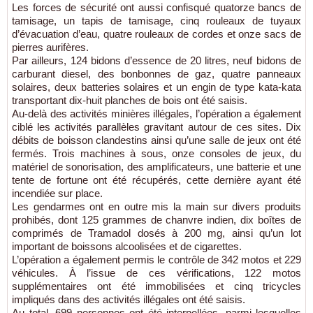
Les forces de sécurité ont aussi confisqué quatorze bancs de
tamisage, un tapis de tamisage, cinq rouleaux de tuyaux
d’évacuation d’eau, quatre rouleaux de cordes et onze sacs de
pierres aurifères.
Par ailleurs, 124 bidons d’essence de 20 litres, neuf bidons de
carburant diesel, des bonbonnes de gaz, quatre panneaux
solaires, deux batteries solaires et un engin de type kata-kata
transportant dix-huit planches de bois ont été saisis.
Au-delà des activités minières illégales, l’opération a également
ciblé les activités parallèles gravitant autour de ces sites. Dix
débits de boisson clandestins ainsi qu’une salle de jeux ont été
fermés. Trois machines à sous, onze consoles de jeux, du
matériel de sonorisation, des amplificateurs, une batterie et une
tente de fortune ont été récupérés, cette dernière ayant été
incendiée sur place.
Les gendarmes ont en outre mis la main sur divers produits
prohibés, dont 125 grammes de chanvre indien, dix boîtes de
comprimés de Tramadol dosés à 200 mg, ainsi qu’un lot
important de boissons alcoolisées et de cigarettes.
L’opération a également permis le contrôle de 342 motos et 229
véhicules. À l’issue de ces vérifications, 122 motos
supplémentaires ont été immobilisées et cinq tricycles
impliqués dans des activités illégales ont été saisis.
Au total, 699 personnes ont été interpellées, parmi lesquelles