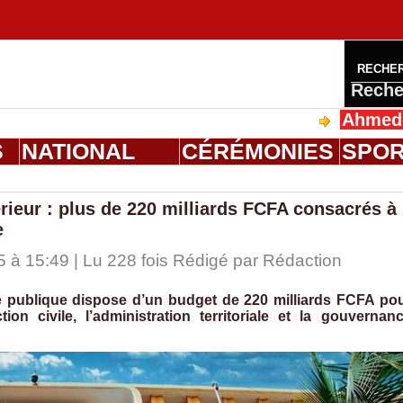
RECHE
Reche
Ahmed Saloum D
S
NATIONAL
CÉRÉMONIES
SPO
rieur : plus de 220 milliards FCFA consacrés à
e
 à 15:49 | Lu 228 fois Rédigé par
Rédaction
ité publique dispose d’un budget de 220 milliards FCFA po
tion civile, l’administration territoriale et la gouvernan