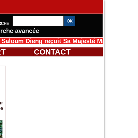
RCHE
rche avancée
ieng reçoit Sa Majesté Mansah Cissé au Sénég
RT
CONTACT
ur
ce