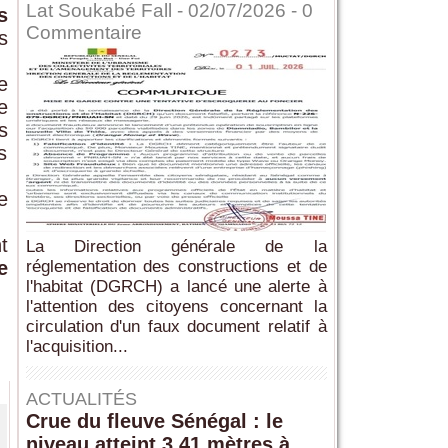
Lat Soukabé Fall - 02/07/2026 -
0
s
Commentaire
s
e
e
s
s
e
t
La Direction générale de la
réglementation des constructions et de
e
l'habitat (DGRCH) a lancé une alerte à
l'attention des citoyens concernant la
circulation d'un faux document relatif à
l'acquisition...
ACTUALITÉS
Crue du fleuve Sénégal : le
niveau atteint 3,41 mètres à