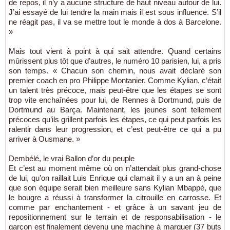
de repos, il n’y a aucune structure de haut niveau autour de lui.
J’ai essayé de lui tendre la main mais il est sous influence. S’il
ne réagit pas, il va se mettre tout le monde à dos à Barcelone.
»
Mais tout vient à point à qui sait attendre. Quand certains
mûrissent plus tôt que d’autres, le numéro 10 parisien, lui, a pris
son temps. « Chacun son chemin, nous avait déclaré son
premier coach en pro Philippe Montanier. Comme Kylian, c’était
un talent très précoce, mais peut-être que les étapes se sont
trop vite enchaînées pour lui, de Rennes à Dortmund, puis de
Dortmund au Barça. Maintenant, les jeunes sont tellement
précoces qu’ils grillent parfois les étapes, ce qui peut parfois les
ralentir dans leur progression, et c’est peut-être ce qui a pu
arriver à Ousmane. »
Dembélé, le vrai Ballon d’or du peuple
Et c’est au moment même où on n’attendait plus grand-chose
de lui, qu’on raillait Luis Enrique qui clamait il y a un an à peine
que son équipe serait bien meilleure sans Kylian Mbappé, que
le bougre a réussi à transformer la citrouille en carrosse. Et
comme par enchantement - et grâce à un savant jeu de
repositionnement sur le terrain et de responsabilisation - le
garçon est finalement devenu une machine à marquer (37 buts