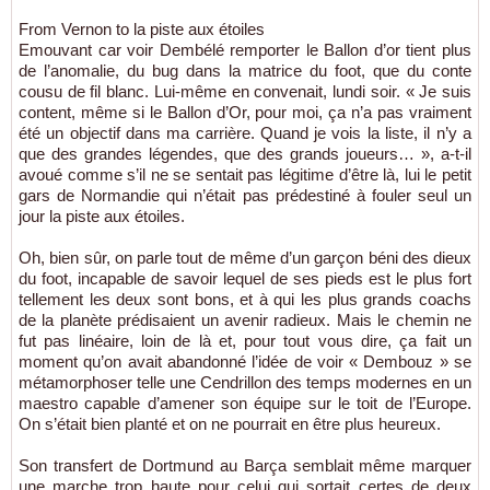
From Vernon to la piste aux étoiles
Emouvant car voir Dembélé remporter le Ballon d’or tient plus
de l’anomalie, du bug dans la matrice du foot, que du conte
cousu de fil blanc. Lui-même en convenait, lundi soir. « Je suis
content, même si le Ballon d’Or, pour moi, ça n’a pas vraiment
été un objectif dans ma carrière. Quand je vois la liste, il n’y a
que des grandes légendes, que des grands joueurs… », a-t-il
avoué comme s’il ne se sentait pas légitime d’être là, lui le petit
gars de Normandie qui n’était pas prédestiné à fouler seul un
jour la piste aux étoiles.
Oh, bien sûr, on parle tout de même d’un garçon béni des dieux
du foot, incapable de savoir lequel de ses pieds est le plus fort
tellement les deux sont bons, et à qui les plus grands coachs
de la planète prédisaient un avenir radieux. Mais le chemin ne
fut pas linéaire, loin de là et, pour tout vous dire, ça fait un
moment qu’on avait abandonné l’idée de voir « Dembouz » se
métamorphoser telle une Cendrillon des temps modernes en un
maestro capable d’amener son équipe sur le toit de l’Europe.
On s’était bien planté et on ne pourrait en être plus heureux.
Son transfert de Dortmund au Barça semblait même marquer
une marche trop haute pour celui qui sortait certes de deux