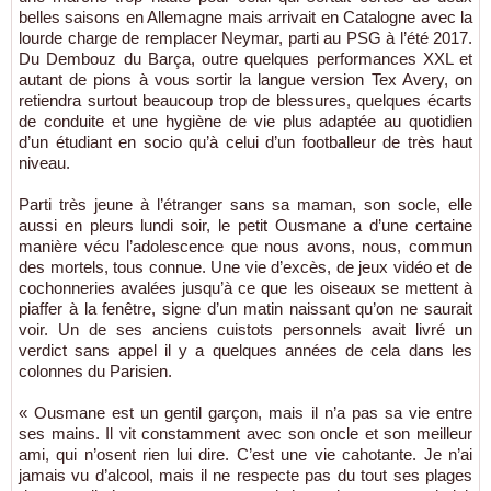
belles saisons en Allemagne mais arrivait en Catalogne avec la
lourde charge de remplacer Neymar, parti au PSG à l’été 2017.
Du Dembouz du Barça, outre quelques performances XXL et
autant de pions à vous sortir la langue version Tex Avery, on
retiendra surtout beaucoup trop de blessures, quelques écarts
de conduite et une hygiène de vie plus adaptée au quotidien
d’un étudiant en socio qu’à celui d’un footballeur de très haut
niveau.
Parti très jeune à l’étranger sans sa maman, son socle, elle
aussi en pleurs lundi soir, le petit Ousmane a d’une certaine
manière vécu l’adolescence que nous avons, nous, commun
des mortels, tous connue. Une vie d’excès, de jeux vidéo et de
cochonneries avalées jusqu’à ce que les oiseaux se mettent à
piaffer à la fenêtre, signe d’un matin naissant qu’on ne saurait
voir. Un de ses anciens cuistots personnels avait livré un
verdict sans appel il y a quelques années de cela dans les
colonnes du Parisien.
« Ousmane est un gentil garçon, mais il n’a pas sa vie entre
ses mains. Il vit constamment avec son oncle et son meilleur
ami, qui n’osent rien lui dire. C’est une vie cahotante. Je n’ai
jamais vu d’alcool, mais il ne respecte pas du tout ses plages