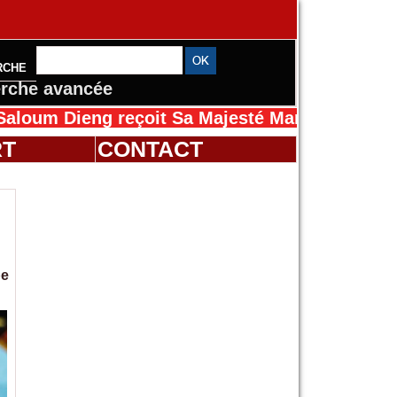
RCHE
rche avancée
eng reçoit Sa Majesté Mansah Cissé au Sénéga
RT
CONTACT
pe