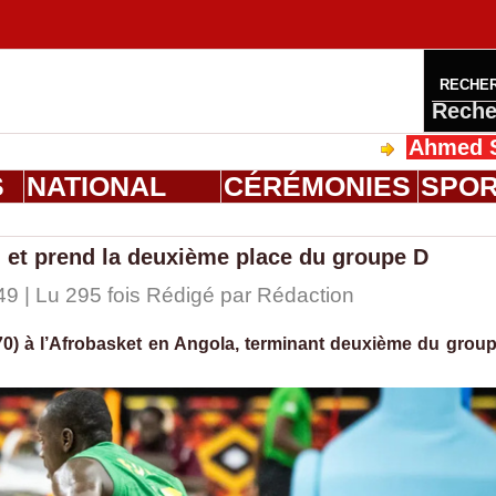
RECHE
Reche
Ahmed Saloum Di
S
NATIONAL
CÉRÉMONIES
SPO
li et prend la deuxième place du groupe D
9 | Lu 295 fois Rédigé par
Rédaction
70) à l’Afrobasket en Angola, terminant deuxième du grou