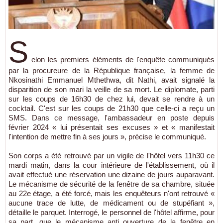
S
elon les premiers éléments de l'enquête communiqués
par la procureure de la République française, la femme de
Nkosinathi Emmanuel Mthethwa, dit Nathi, avait signalé la
disparition de son mari la veille de sa mort. Le diplomate, parti
sur les coups de 16h30 de chez lui, devait se rendre à un
cocktail. C'est sur les coups de 21h30 que celle-ci a reçu un
SMS. Dans ce message, l'ambassadeur en poste depuis
février 2024 « lui présentait ses excuses » et « manifestait
l'intention de mettre fin à ses jours », précise le communiqué.
Son corps a été retrouvé par un vigile de l'hôtel vers 11h30 ce
mardi matin, dans la cour intérieure de l'établissement, où il
avait effectué une réservation une dizaine de jours auparavant.
Le mécanisme de sécurité de la fenêtre de sa chambre, située
au 22e étage, a été forcé, mais les enquêteurs n'ont retrouvé «
aucune trace de lutte, de médicament ou de stupéfiant »,
détaille le parquet. Interrogé, le personnel de l'hôtel affirme, pour
sa part, que le mécanisme anti ouverture de la fenêtre en