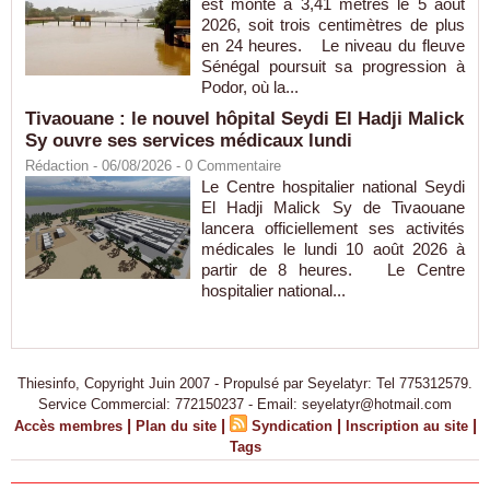
est monté à 3,41 mètres le 5 août
2026, soit trois centimètres de plus
en 24 heures. Le niveau du fleuve
Sénégal poursuit sa progression à
Podor, où la...
Tivaouane : le nouvel hôpital Seydi El Hadji Malick
Sy ouvre ses services médicaux lundi
Rédaction
- 06/08/2026 -
0
Commentaire
Le Centre hospitalier national Seydi
El Hadji Malick Sy de Tivaouane
lancera officiellement ses activités
médicales le lundi 10 août 2026 à
partir de 8 heures. Le Centre
hospitalier national...
Thiesinfo, Copyright Juin 2007 - Propulsé par Seyelatyr: Tel 775312579.
Service Commercial: 772150237 - Email: seyelatyr@hotmail.com
|
|
|
|
Accès membres
Plan du site
Syndication
Inscription au site
Tags