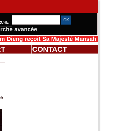
RCHE
rche avancée
oit Sa Majesté Mansah Cissé au Sénégal pour
RT
CONTACT
re