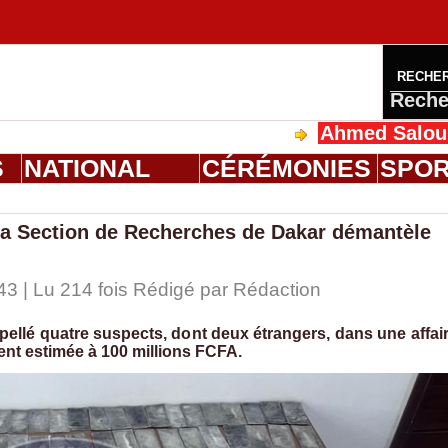
RECHE
Reche
Ahmed Saloum Dieng reç
S
NATIONAL
CÉRÉMONIES
SPO
: la Section de Recherches de Dakar démantèle
43 | Lu 214 fois Rédigé par
Rédaction
ellé quatre suspects, dont deux étrangers, dans une affai
nt estimée à 100 millions FCFA.