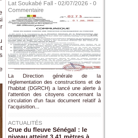
Lat Soukabé Fall - 02/07/2026 -
0
Commentaire
e
i
r
u
t
s
e
La Direction générale de la
réglementation des constructions et de
l'habitat (DGRCH) a lancé une alerte à
l'attention des citoyens concernant la
circulation d'un faux document relatif à
l'acquisition...
ACTUALITÉS
Crue du fleuve Sénégal : le
niveau atteint 3,41 mètres à