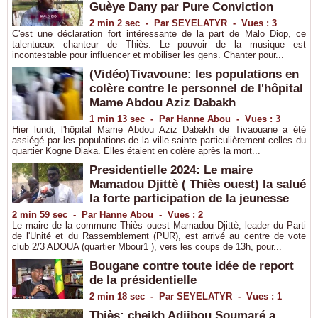
Guèye Dany par Pure Conviction
2 min 2 sec
-
Par SEYELATYR
-
Vues : 3
C'est une déclaration fort intéressante de la part de Malo Diop, ce
talentueux chanteur de Thiès. Le pouvoir de la musique est
incontestable pour influencer et mobiliser les gens. Chanter pour...
(Vidéo)Tivavoune: les populations en
colère contre le personnel de l'hôpital
Mame Abdou Aziz Dabakh
1 min 13 sec
-
Par Hanne Abou
-
Vues : 3
Hier lundi, l'hôpital Mame Abdou Aziz Dabakh de Tivaouane a été
assiégé par les populations de la ville sainte particulièrement celles du
quartier Kogne Diaka. Elles étaient en colère après la mort...
Presidentielle 2024: Le maire
Mamadou Djittè ( Thiès ouest) la salué
la forte participation de la jeunesse
2 min 59 sec
-
Par Hanne Abou
-
Vues : 2
Le maire de la commune Thiès ouest Mamadou Djittè, leader du Parti
de l'Unité et du Rassemblement (PUR), est arrivé au centre de vote
club 2/3 ADOUA (quartier Mbour1 ), vers les coups de 13h, pour...
Bougane contre toute idée de report
de la présidentielle
2 min 18 sec
-
Par SEYELATYR
-
Vues : 1
Thiès: cheikh Adjibou Soumaré a