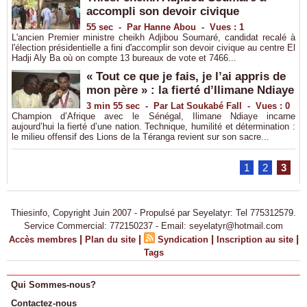
accompli son devoir civique
55 sec
-
Par Hanne Abou
-
Vues : 1
L'ancien Premier ministre cheikh Adjibou Soumaré, candidat recalé à
l'élection présidentielle a fini d'accomplir son devoir civique au centre El
Hadji Aly Ba où on compte 13 bureaux de vote et 7466...
« Tout ce que je fais, je l’ai appris de
mon père » : la fierté d’Ilimane Ndiaye
3 min 55 sec
-
Par Lat Soukabé Fall
-
Vues : 0
Champion d’Afrique avec le Sénégal, Ilimane Ndiaye incarne
aujourd’hui la fierté d’une nation. Technique, humilité et détermination :
le milieu offensif des Lions de la Téranga revient sur son sacre...
1
2
3
Thiesinfo, Copyright Juin 2007 - Propulsé par Seyelatyr: Tel 775312579.
Service Commercial: 772150237 - Email: seyelatyr@hotmail.com
|
|
|
|
Accès membres
Plan du site
Syndication
Inscription au site
Tags
Qui Sommes-nous?
Contactez-nous