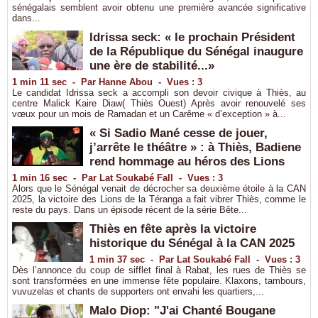
sénégalais semblent avoir obtenu une première avancée significative
dans...
Idrissa seck: « le prochain Président
de la République du Sénégal inaugure
une ère de stabilité...»
1 min 11 sec
-
Par Hanne Abou
-
Vues : 3
Le candidat Idrissa seck a accompli son devoir civique à Thiès, au
centre Malick Kaire Diaw( Thiès Ouest) Après avoir renouvelé ses
vœux pour un mois de Ramadan et un Carême « d’exception » à...
« Si Sadio Mané cesse de jouer,
j’arrête le théâtre » : à Thiès, Badiene
rend hommage au héros des Lions
1 min 16 sec
-
Par Lat Soukabé Fall
-
Vues : 3
Alors que le Sénégal venait de décrocher sa deuxième étoile à la CAN
2025, la victoire des Lions de la Téranga a fait vibrer Thiès, comme le
reste du pays. Dans un épisode récent de la série Bête...
Thiès en fête après la victoire
historique du Sénégal à la CAN 2025
1 min 37 sec
-
Par Lat Soukabé Fall
-
Vues : 3
Dès l’annonce du coup de sifflet final à Rabat, les rues de Thiès se
sont transformées en une immense fête populaire. Klaxons, tambours,
vuvuzelas et chants de supporters ont envahi les quartiers,...
Malo Diop: "J'ai Chanté Bougane