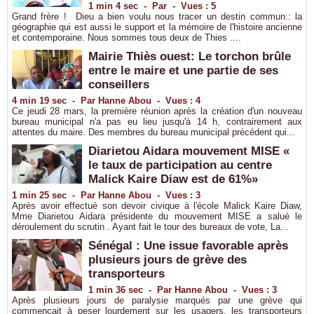
1 min 4 sec
-
Par
-
Vues : 5
Grand frère ! Dieu a bien voulu nous tracer un destin commun:: la
géographie qui est aussi le support et la mémoire de l'histoire ancienne
et contemporaine. Nous sommes tous deux de Thies ....
Mairie Thiès ouest: Le torchon brûle
entre le maire et une partie de ses
conseillers
4 min 19 sec
-
Par Hanne Abou
-
Vues : 4
Ce jeudi 28 mars, la première réunion après la création d'un nouveau
bureau municipal n'a pas eu lieu jusqu'à 14 h, contrairement aux
attentes du maire. Des membres du bureau municipal précédent qui...
Diarietou Aidara mouvement MISE «
le taux de participation au centre
Malick Kaire Diaw est de 61%»
1 min 25 sec
-
Par Hanne Abou
-
Vues : 3
Après avoir effectué son devoir civique à l'école Malick Kaire Diaw,
Mme Diarietou Aidara présidente du mouvement MISE a salué le
déroulement du scrutin . Ayant fait le tour des bureaux de vote, La...
Sénégal : Une issue favorable après
plusieurs jours de grève des
transporteurs
1 min 36 sec
-
Par Hanne Abou
-
Vues : 3
Après plusieurs jours de paralysie marqués par une grève qui
commençait à peser lourdement sur les usagers, les transporteurs