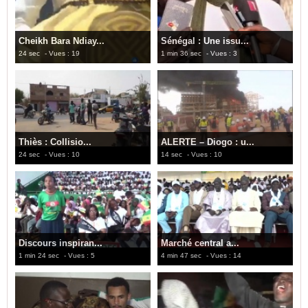
Cheikh Bara Ndiay...
Sénégal : Une issu...
24 sec
- Vues : 19
1 min 36 sec
- Vues : 3
Thiès : Collisio...
ALERTE – Diogo : u...
24 sec
- Vues : 10
14 sec
- Vues : 10
Discours inspiran...
Marché central a...
1 min 24 sec
- Vues : 5
4 min 47 sec
- Vues : 14