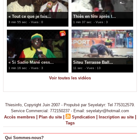
« Tout ce que je fais...
Thiès en fête après l...
3 min 55 sec
- Vues : 0
1 min 37 sec
- Vues : 3
« Si Sadio Mané cess...
Siteu Terrasse Ball...
1 min 16 sec
- Vues : 3
11 sec
- Vues : 13
Voir toutes les vidéos
Thiesinfo, Copyright Juin 2007 - Propulsé par Seyelatyr: Tel 775312579.
Service Commercial: 772150237 - Email: seyelatyr@hotmail.com
|
|
|
|
Accès membres
Plan du site
Syndication
Inscription au site
Tags
Qui Sommes-nous?