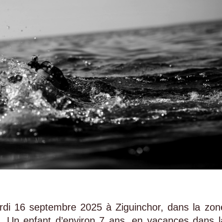
rdi 16 septembre 2025 à Ziguinchor, dans la zon
. Un enfant d’environ 7 ans, en vacances dans l