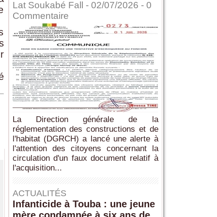
Lat Soukabé Fall - 02/07/2026 -
0
e
Commentaire
s
s
r
é
La Direction générale de la
réglementation des constructions et de
l'habitat (DGRCH) a lancé une alerte à
l'attention des citoyens concernant la
circulation d'un faux document relatif à
l'acquisition...
ACTUALITÉS
Infanticide à Touba : une jeune
mère condamnée à six ans de