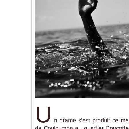
U
n drame s’est produit ce ma
de Couloumba au quartier Boucotte