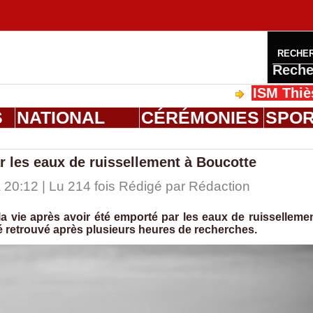
RECHE
Reche
ISM Thiès : gra
S
NATIONAL
CÉRÉMONIES
SPO
r les eaux de ruissellement à Boucotte
20:12 | Lu 214 fois Rédigé par
Rédaction
a vie après avoir été emporté par les eaux de ruisselleme
té retrouvé après plusieurs heures de recherches.