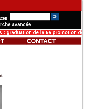
RCHE
rche avancée
duation de la 5e promotion de l’IFMES
30/07/2
RT
CONTACT
nt