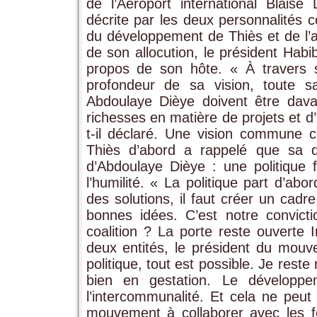
de l’Aéroport international Blais
décrite par les deux personnalité
du développement de Thiès et de l’a
de son allocution, le président Habib
propos de son hôte. « À travers s
profondeur de sa vision, toute 
Abdoulaye Dièye doivent être dava
richesses en matière de projets et d’
t-il déclaré. Une vision commune 
Thiès d’abord a rappelé que sa dé
d’Abdoulaye Dièye : une politique f
l’humilité. « La politique part d’a
des solutions, il faut créer un cad
bonnes idées. C’est notre convic
coalition ? La porte reste ouverte In
deux entités, le président du mouv
politique, tout est possible. Je rest
bien en gestation. Le développe
l’intercommunalité. Et cela ne peut s
mouvement à collaborer avec les for