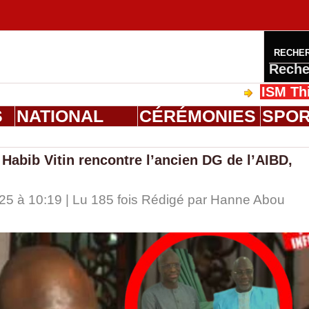
RECHE
Reche
ISM Thiès : gra
S
NATIONAL
CÉRÉMONIES
SPO
t Habib Vitin rencontre l’ancien DG de l’AIBD,
 à 10:19 | Lu 185 fois Rédigé par
Hanne Abou