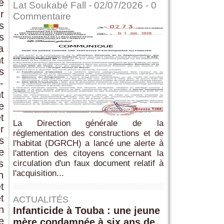
e
Lat Soukabé Fall - 02/07/2026 -
0
r
Commentaire
s
s
a
t
s
-
t
e
t
La Direction générale de la
r
réglementation des constructions et de
s
l'habitat (DGRCH) a lancé une alerte à
e
l'attention des citoyens concernant la
s
circulation d'un faux document relatif à
l'acquisition...
n
t
t
ACTUALITÉS
n
Infanticide à Touba : une jeune
e
mère condamnée à six ans de