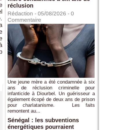
e
réclusion
l
Rédaction
- 05/08/2026 -
0
.
Commentaire
a
e
e
à
b
Une jeune mère a été condamnée à six
ans de réclusion criminelle pour
infanticide à Diourbel. Un guérisseur a
également écopé de deux ans de prison
pour charlatanisme. Les faits
remontent au...
Sénégal : les subventions
énergétiques pourraient