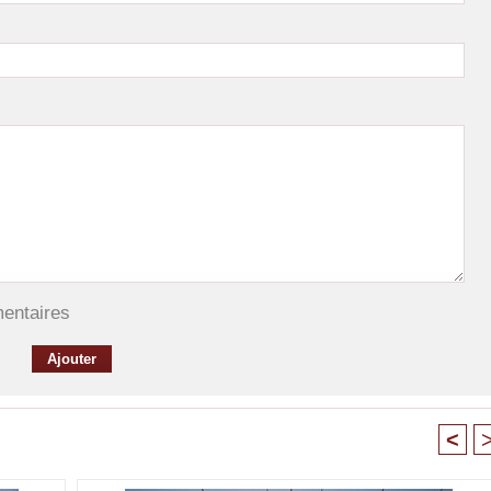
mentaires
<