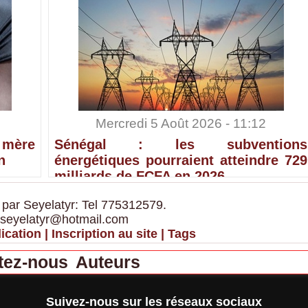
Mercredi 5 Août 2026 - 11:12
 mère
Sénégal : les subventions
n
énergétiques pourraient atteindre 729
milliards de FCFA en 2026
 par Seyelatyr: Tel 775312579.
 seyelatyr@hotmail.com
ication
|
Inscription au site
|
Tags
tez-nous
Auteurs
Suivez-nous sur les réseaux sociaux