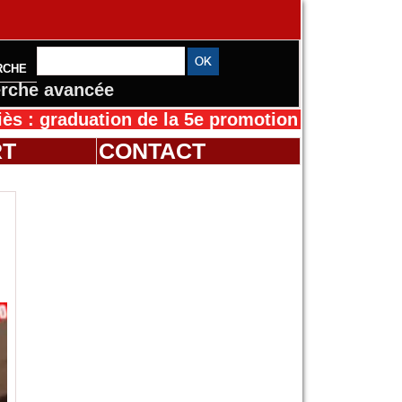
RCHE
rche avancée
duation de la 5e promotion de l’IFMES
30/07/2
RT
CONTACT