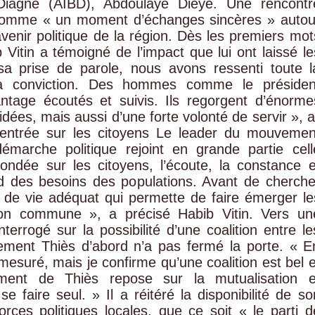
e Diagne (AIBD), Abdoulaye Dièye. Une rencontr
s comme « un moment d’échanges sincères » autou
venir politique de la région. Dès les premiers mot
 Vitin a témoigné de l’impact que lui ont laissé le
a prise de parole, nous avons ressenti toute l
sa conviction. Des hommes comme le présiden
ntage écoutés et suivis. Ils regorgent d’énorme
idées, mais aussi d’une forte volonté de servir », a
centrée sur les citoyens Le leader du mouvemen
marche politique rejoint en grande partie cell
ondée sur les citoyens, l’écoute, la constance e
bord des besoins des populations. Avant de cherche
re de vie adéquat qui permette de faire émerger le
tion commune », a précisé Habib Vitin. Vers un
terrogé sur la possibilité d’une coalition entre le
ement Thiès d’abord n’a pas fermé la porte. « E
e mesuré, mais je confirme qu’une coalition est bel e
ment de Thiès repose sur la mutualisation e
e faire seul. » Il a réitéré la disponibilité de so
ces politiques locales, que ce soit « le parti d