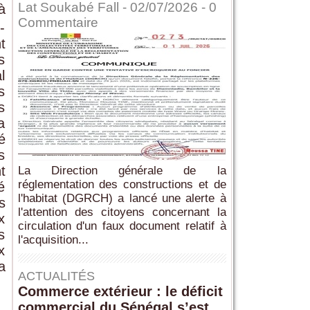
Lat Soukabé Fall - 02/07/2026 -
0
à
Commentaire
-
t
s
l
s
s
a
é
s
t
La Direction générale de la
réglementation des constructions et de
é
l'habitat (DGRCH) a lancé une alerte à
s
l'attention des citoyens concernant la
x
circulation d'un faux document relatif à
s
l'acquisition...
x
a
ACTUALITÉS
Commerce extérieur : le déficit
commercial du Sénégal s’est