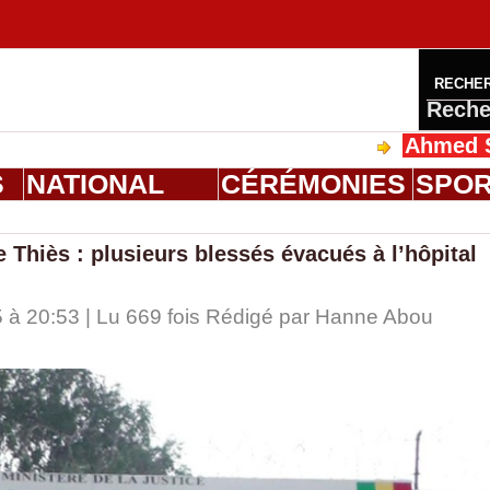
RECHE
Reche
Ahmed Saloum Di
S
NATIONAL
CÉRÉMONIES
SPO
 Thiès : plusieurs blessés évacués à l’hôpital
à 20:53 | Lu 669 fois Rédigé par
Hanne Abou