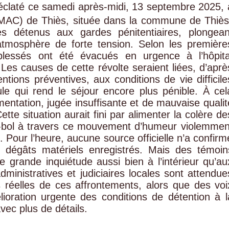
 éclaté ce samedi après-midi, 13 septembre 2025, 
 (MAC) de Thiès, située dans la commune de Thiès
 détenus aux gardes pénitentiaires, plongean
atmosphère de forte tension. Selon les première
s blessés ont été évacués en urgence à l’hôpita
es causes de cette révolte seraient liées, d’aprè
tions préventives, aux conditions de vie difficile
ule qui rend le séjour encore plus pénible. À cel
imentation, jugée insuffisante et de mauvaise qualit
ette situation aurait fini par alimenter la colère de
le-bol à travers ce mouvement d’humeur violemmen
. Pour l’heure, aucune source officielle n’a confirm
 dégâts matériels enregistrés. Mais des témoin
e grande inquiétude aussi bien à l’intérieur qu’au
dministratives et judiciaires locales sont attendue
s réelles de ces affrontements, alors que des voi
ioration urgente des conditions de détention à l
ec plus de détails.