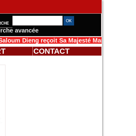
RCHE
rche avancée
eng reçoit Sa Majesté Mansah Cissé au Sénéga
RT
CONTACT