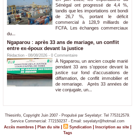
Sénégal ont progressé de 4,4 %,
tandis que les importations ont bondi
de 26,7 %, portant le déficit
commercial à 128,9 milliards de
FCFA. Les échanges commerciaux
du...
Ngaparou : après 33 ans de mariage, un conflit
entre ex-époux devant la justice
Rédaction
- 08/08/2026 -
0
Commentaire
À Ngaparou, un ancien couple marié
pendant 33 ans s’oppose devant la
justice sur fond d’accusations de
diffamation, de conflit immobilier et
de remariage. Après 33 années de
vie conjugale, un...
Thiesinfo, Copyright Juin 2007 - Propulsé par Seyelatyr: Tel 775312579.
Service Commercial: 772150237 - Email: seyelatyr@hotmail.com
|
|
|
|
Accès membres
Plan du site
Syndication
Inscription au site
Tags