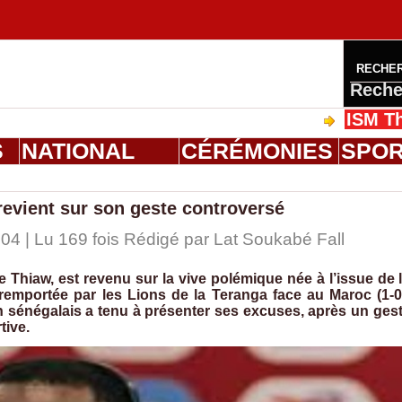
RECHE
Reche
ISM Thiès : gr
S
NATIONAL
CÉRÉMONIES
SPO
revient sur son geste controversé
04 | Lu 169 fois Rédigé par Lat Soukabé Fall
 Thiaw, est revenu sur la vive polémique née à l’issue de 
remportée par les Lions de la Teranga face au Maroc (1-0
n sénégalais a tenu à présenter ses excuses, après un ges
tive.