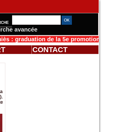
RCHE
rche avancée
aduation de la 5e promotion de l’IFMES
30/07/
RT
CONTACT
la
).
te