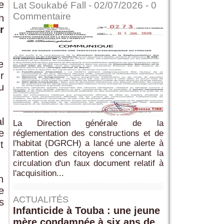
e
Lat Soukabé Fall - 02/07/2026 -
0
Commentaire
n
r
e
r
u
l
La Direction générale de la
e
réglementation des constructions et de
l'habitat (DGRCH) a lancé une alerte à
t
l'attention des citoyens concernant la
circulation d'un faux document relatif à
l'acquisition...
n
e
ACTUALITÉS
s
Infanticide à Touba : une jeune
mère condamnée à six ans de