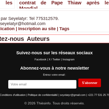
 les
contrat de Pape Thiaw après le
Mondial
 par Seyelatyr: Tel 775312579.
 seyelatyr@hotmail.com
ication
|
Inscription au site
|
Tags
tez-nous
Auteurs
Suivez-nous sur les réseaux sociaux
Facebook
|
X / Twitter
|
Instagram
Abonnez-vous à notre newsletter
Entrez votre email :
S'abonner
Conditions d'utilisation
|
Politique de confidentialité
|
seyelatyr@gmail.com
|
+221 77 531 25 7
© 2026 Thièsinfo. Tous droits réservés.