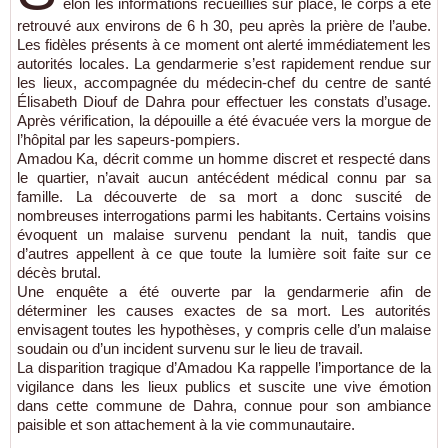
elon les informations recueillies sur place, le corps a été
retrouvé aux environs de 6 h 30, peu après la prière de l’aube.
Les fidèles présents à ce moment ont alerté immédiatement les
autorités locales. La gendarmerie s’est rapidement rendue sur
les lieux, accompagnée du médecin-chef du centre de santé
Élisabeth Diouf de Dahra pour effectuer les constats d’usage.
Après vérification, la dépouille a été évacuée vers la morgue de
l’hôpital par les sapeurs-pompiers.
Amadou Ka, décrit comme un homme discret et respecté dans
le quartier, n’avait aucun antécédent médical connu par sa
famille. La découverte de sa mort a donc suscité de
nombreuses interrogations parmi les habitants. Certains voisins
évoquent un malaise survenu pendant la nuit, tandis que
d’autres appellent à ce que toute la lumière soit faite sur ce
décès brutal.
Une enquête a été ouverte par la gendarmerie afin de
déterminer les causes exactes de sa mort. Les autorités
envisagent toutes les hypothèses, y compris celle d’un malaise
soudain ou d’un incident survenu sur le lieu de travail.
La disparition tragique d’Amadou Ka rappelle l’importance de la
vigilance dans les lieux publics et suscite une vive émotion
dans cette commune de Dahra, connue pour son ambiance
paisible et son attachement à la vie communautaire.