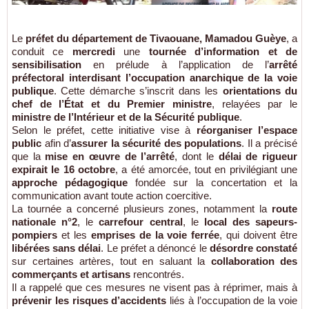
Le
préfet du département de Tivaouane, Mamadou Guèye
, a
conduit ce
mercredi
une
tournée d’information et de
sensibilisation
en prélude à l’application de l’
arrêté
préfectoral interdisant l’occupation anarchique de la voie
publique
. Cette démarche s’inscrit dans les
orientations du
chef de l’État et du Premier ministre
, relayées par le
ministre de l’Intérieur et de la Sécurité publique
.
Selon le préfet, cette initiative vise à
réorganiser l’espace
public
afin d’
assurer la sécurité des populations
. Il a précisé
que la
mise en œuvre de l’arrêté
, dont le
délai de rigueur
expirait le 16 octobre
, a été amorcée, tout en privilégiant une
approche pédagogique
fondée sur la concertation et la
communication avant toute action coercitive.
La tournée a concerné plusieurs zones, notamment la
route
nationale n°2
, le
carrefour central
, le
local des sapeurs-
pompiers
et les
emprises de la voie ferrée
, qui doivent être
libérées sans délai
. Le préfet a dénoncé le
désordre constaté
sur certaines artères, tout en saluant la
collaboration des
commerçants et artisans
rencontrés.
Il a rappelé que ces mesures ne visent pas à réprimer, mais à
prévenir les risques d’accidents
liés à l’occupation de la voie