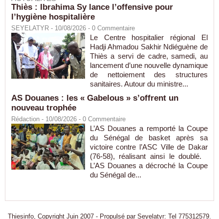
Thiès : Ibrahima Sy lance l’offensive pour
l’hygiène hospitalière
SEYELATYR
- 10/08/2026 -
0
Commentaire
Le Centre hospitalier régional El
Hadji Ahmadou Sakhir Ndiéguène de
Thiès a servi de cadre, samedi, au
lancement d’une nouvelle dynamique
de nettoiement des structures
sanitaires. Autour du ministre...
AS Douanes : les « Gabelous » s’offrent un
nouveau trophée
Rédaction
- 10/08/2026 -
0
Commentaire
L’AS Douanes a remporté la Coupe
du Sénégal de basket après sa
victoire contre l’ASC Ville de Dakar
(76-58), réalisant ainsi le doublé.
L’AS Douanes a décroché la Coupe
du Sénégal de...
Thiesinfo, Copyright Juin 2007 - Propulsé par Seyelatyr: Tel 775312579.