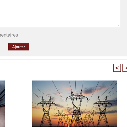
mentaires
<