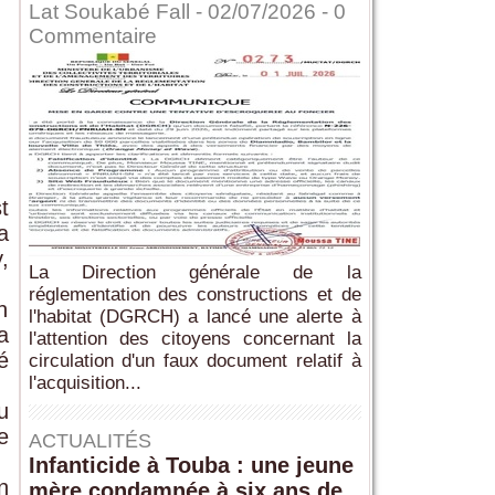
Lat Soukabé Fall - 02/07/2026 -
0
Commentaire
t
a
,
La Direction générale de la
réglementation des constructions et de
n
l'habitat (DGRCH) a lancé une alerte à
a
l'attention des citoyens concernant la
é
circulation d'un faux document relatif à
l'acquisition...
u
e
ACTUALITÉS
Infanticide à Touba : une jeune
n
mère condamnée à six ans de