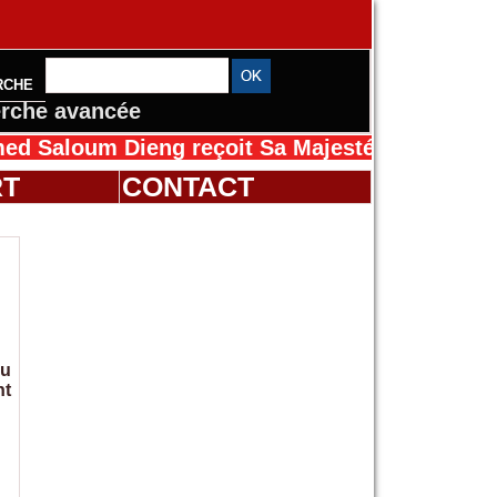
RCHE
rche avancée
oum Dieng reçoit Sa Majesté Mansah Cissé au 
RT
CONTACT
nu
nt