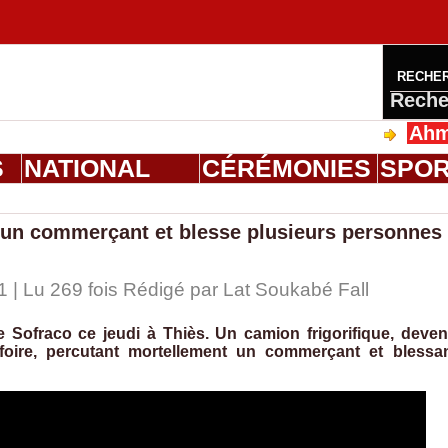
RECHE
Reche
Ahmed Sal
S
NATIONAL
CÉRÉMONIES
SPO
e un commerçant et blesse plusieurs personnes
1 | Lu 269 fois Rédigé par Lat Soukabé Fall
de Sofraco ce jeudi à Thiès. Un camion frigorifique, deve
a foire, percutant mortellement un commerçant et blessa