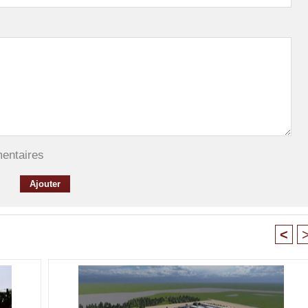
mentaires
<