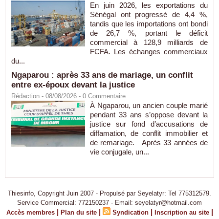
En juin 2026, les exportations du
Sénégal ont progressé de 4,4 %,
tandis que les importations ont bondi
de 26,7 %, portant le déficit
commercial à 128,9 milliards de
FCFA. Les échanges commerciaux
du...
Ngaparou : après 33 ans de mariage, un conflit
entre ex-époux devant la justice
Rédaction
- 08/08/2026 -
0
Commentaire
À Ngaparou, un ancien couple marié
pendant 33 ans s’oppose devant la
justice sur fond d’accusations de
diffamation, de conflit immobilier et
de remariage. Après 33 années de
vie conjugale, un...
Thiesinfo, Copyright Juin 2007 - Propulsé par Seyelatyr: Tel 775312579.
Service Commercial: 772150237 - Email: seyelatyr@hotmail.com
|
|
|
|
Accès membres
Plan du site
Syndication
Inscription au site