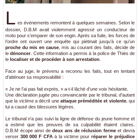
L
es événements remontent à quelques semaines. Selon le
dossier, D.B.M avait violemment agressé un conducteur de
moto pour s’emparer de son engin. Après sa fuite, les forces de
l’ordre ont ouvert une enquête qui piétinait jusqu’à ce qu’un
proche du mis en cause
, mis au courant des faits, décide de
le
dénoncer
. Cette information a permis à la police de Thiès de
le
localiser et de procéder à son arrestation
.
Face au juge, le prévenu a reconnu les faits, tout en tentant
d’atténuer sa responsabilité :
« Je ne l’ai pas fait exprès, » a-t-il lâché d’une voix hésitante.
Une déclaration jugée peu convaincante par le tribunal, d’autant
que la victime a décrit une
attaque préméditée et violente
, qui
lui a causé des blessures légères.
Le tribunal n’a pas suivi la ligne de défense du jeune homme et
a estimé que les preuves de sa culpabilité étaient claires.
D.B.M écope ainsi de
deux ans de réclusion ferme
et devra
verser
300 000 F CFA
à la victime pour
réparer le préjudice