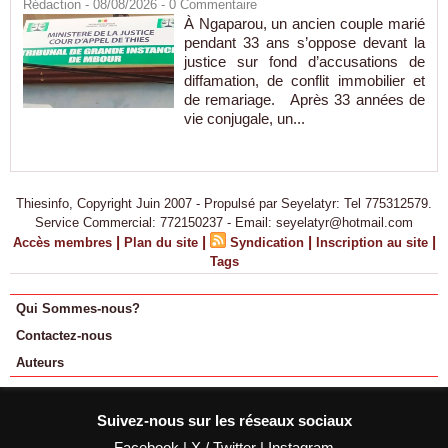
Rédaction
- 08/08/2026 -
0
Commentaire
À Ngaparou, un ancien couple marié
pendant 33 ans s’oppose devant la
justice sur fond d’accusations de
diffamation, de conflit immobilier et
de remariage. Après 33 années de
vie conjugale, un...
Thiesinfo, Copyright Juin 2007 - Propulsé par Seyelatyr: Tel 775312579.
Service Commercial: 772150237 - Email: seyelatyr@hotmail.com
|
|
|
|
Accès membres
Plan du site
Syndication
Inscription au site
Tags
Qui Sommes-nous?
Contactez-nous
Auteurs
Suivez-nous sur les réseaux sociaux
Facebook
|
X / Twitter
|
Instagram