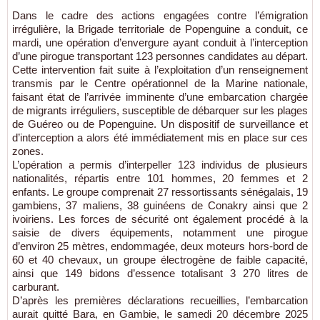
Dans le cadre des actions engagées contre l’émigration
irrégulière, la Brigade territoriale de Popenguine a conduit, ce
mardi, une opération d’envergure ayant conduit à l’interception
d’une pirogue transportant 123 personnes candidates au départ.
Cette intervention fait suite à l’exploitation d’un renseignement
transmis par le Centre opérationnel de la Marine nationale,
faisant état de l’arrivée imminente d’une embarcation chargée
de migrants irréguliers, susceptible de débarquer sur les plages
de Guéreo ou de Popenguine. Un dispositif de surveillance et
d’interception a alors été immédiatement mis en place sur ces
zones.
L’opération a permis d’interpeller 123 individus de plusieurs
nationalités, répartis entre 101 hommes, 20 femmes et 2
enfants. Le groupe comprenait 27 ressortissants sénégalais, 19
gambiens, 37 maliens, 38 guinéens de Conakry ainsi que 2
ivoiriens. Les forces de sécurité ont également procédé à la
saisie de divers équipements, notamment une pirogue
d’environ 25 mètres, endommagée, deux moteurs hors-bord de
60 et 40 chevaux, un groupe électrogène de faible capacité,
ainsi que 149 bidons d’essence totalisant 3 270 litres de
carburant.
D’après les premières déclarations recueillies, l’embarcation
aurait quitté Bara, en Gambie, le samedi 20 décembre 2025