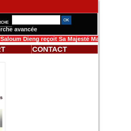
RCHE
rche avancée
ieng reçoit Sa Majesté Mansah Cissé au Sénég
RT
CONTACT
ts