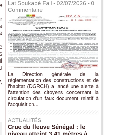
Lat Soukabé Fall - 02/07/2026 -
0
e
Commentaire
r
e
e
e
s
i
u
La Direction générale de la
réglementation des constructions et de
,
l'habitat (DGRCH) a lancé une alerte à
l'attention des citoyens concernant la
circulation d'un faux document relatif à
l'acquisition...
ACTUALITÉS
Crue du fleuve Sénégal : le
niveau atteint 3,41 mètres à