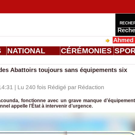
RECHE
Reche
Ahmed Saloum D
S
NATIONAL
CÉRÉMONIES
SPO
des Abattoirs toujours sans équipements six
4:31 | Lu 240 fois Rédigé par
Rédaction
bacounda, fonctionne avec un grave manque d’équipemen
el appelle l’État à intervenir d’urgence.