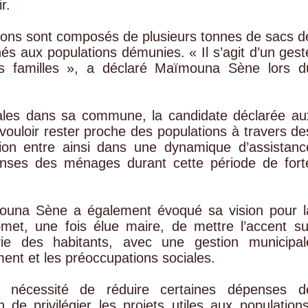
r.
 dons sont composés de plusieurs tonnes de sacs d
és aux populations démunies. « Il s’agit d’un gest
es familles », a déclaré Maïmouna Sène lors d
ales dans sa commune, la candidate déclarée au
 vouloir rester proche des populations à travers de
bution entre ainsi dans une dynamique d’assistanc
penses des ménages durant cette période de fort
ïmouna Sène a également évoqué sa vision pour l
et, une fois élue maire, de mettre l’accent su
 vie des habitants, avec une gestion municipal
ment et les préoccupations sociales.
a nécessité de réduire certaines dépenses d
n de privilégier les projets utiles aux populations