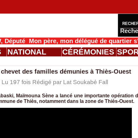
RECHE
Reche
 Mon père, mon délégué de quartier s’en est 
S
NATIONAL
CÉRÉMONIES
SPO
chevet des familles démunies à Thiès-Ouest
 Lu 197 fois Rédigé par Lat Soukabé Fall
Tabaski, Maïmouna Sène a lancé une importante opération 
 commune de Thiès, notamment dans la zone de Thiès-Ouest.