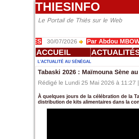
THIESINFO
Le Portail de Thiès sur le Web
 l’IFMES
Par Abdou MBOW, Député
30/07/2026
ACCUEIL
ACTUALITÉ
L'ACTUALITÉ AU SÉNÉGAL
Tabaski 2026 : Maïmouna Sène au 
Rédigé le Lundi 25 Mai 2026 à 11:27 |
À quelques jours de la célébration de la 
distribution de kits alimentaires dans la