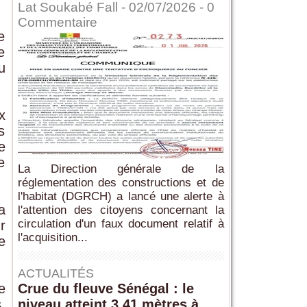
Lat Soukabé Fall - 02/07/2026 -
0
Commentaire
e
e
u
x
s
e
e
La Direction générale de la
réglementation des constructions et de
l'habitat (DGRCH) a lancé une alerte à
a
l'attention des citoyens concernant la
circulation d'un faux document relatif à
r
l'acquisition...
e
ACTUALITÉS
e
Crue du fleuve Sénégal : le
,
niveau atteint 3,41 mètres à