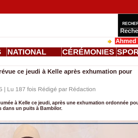
RECHE
Reche
Ahmed Saloum D
S
NATIONAL
CÉRÉMONIES
SPO
révue ce jeudi à Kelle après exhumation pour
5 | Lu 187 fois Rédigé par
Rédaction
nhumée à Kelle ce jeudi, après une exhumation ordonnée po
s dans un puits à Bambilor.