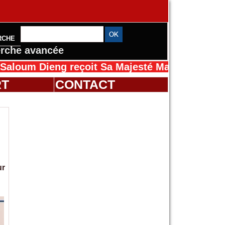
RCHE
rche avancée
ieng reçoit Sa Majesté Mansah Cissé au Sénég
RT
CONTACT
ur