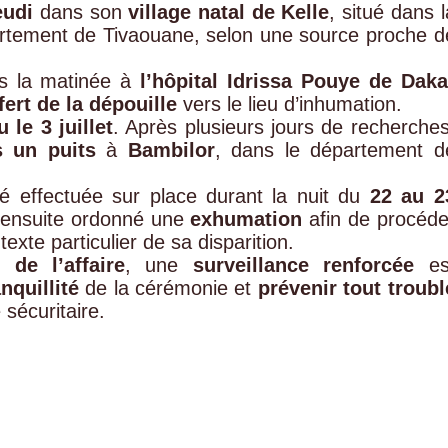
eudi
dans son
village natal de Kelle
, situé dans l
rtement de Tivaouane, selon une source proche d
s la matinée à
l’hôpital Idrissa Pouye de Daka
fert de la dépouille
vers le lieu d’inhumation.
 le 3 juillet
. Après plusieurs jours de recherches
s un puits
à
Bambilor
, dans le département d
é effectuée sur place durant la nuit du
22 au 2
t ensuite ordonné une
exhumation
afin de procéde
exte particulier de sa disparition.
 de l’affaire
, une
surveillance renforcée
es
nquillité
de la cérémonie et
prévenir tout troubl
 sécuritaire.