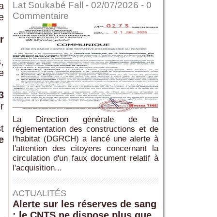
Lat Soukabé Fall - 02/07/2026 -
0
a
Commentaire
e
r
,
e
3
r
La Direction générale de la
t
réglementation des constructions et de
e
l'habitat (DGRCH) a lancé une alerte à
l'attention des citoyens concernant la
circulation d'un faux document relatif à
l'acquisition...
ACTUALITÉS
Alerte sur les réserves de sang
: le CNTS ne dispose plus que